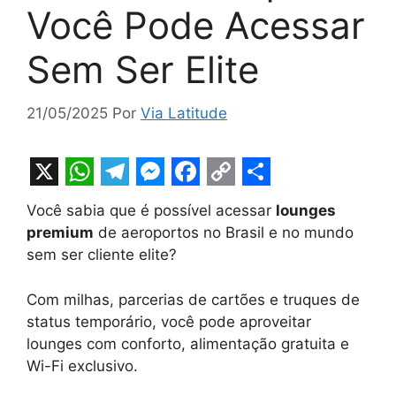
Você Pode Acessar
Sem Ser Elite
21/05/2025
Por
Via Latitude
X
W
T
M
F
C
S
Você sabia que é possível acessar
lounges
h
e
e
a
o
h
premium
de aeroportos no Brasil e no mundo
a
l
s
c
p
a
sem ser cliente elite?
t
e
s
e
y
r
Com milhas, parcerias de cartões e truques de
s
g
e
b
L
e
status temporário, você pode aproveitar
A
r
n
o
i
lounges com conforto, alimentação gratuita e
p
a
g
o
n
Wi-Fi exclusivo.