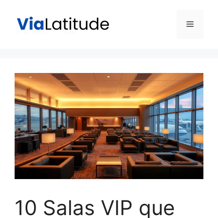
Pular
para
Menu
o
conteúdo
10 Salas VIP que