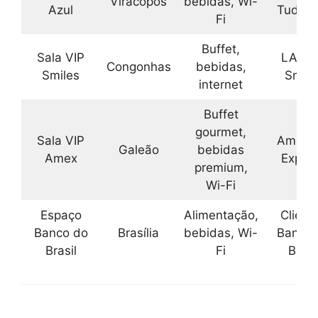
Viracopos
bebidas, Wi-
Azul
TudoAz
Fi
Buffet,
Sala VIP
LATA
Congonhas
bebidas,
Smiles
Smile
internet
Buffet
gourmet,
Sala VIP
Americ
Galeão
bebidas
Amex
Expre
premium,
Wi-Fi
Espaço
Alimentação,
Client
Banco do
Brasília
bebidas, Wi-
Banco 
Brasil
Fi
Brasi