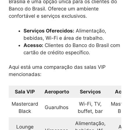
Brasília é uma opção única para os clientes do
Banco do Brasil. Oferece um ambiente
confortável e serviços exclusivos.
Serviços Oferecidos:
Alimentação,
bebidas, Wi-Fi e área de trabalho.
Acesso:
Clientes do Banco do Brasil com
cartão de crédito específico.
Aqui está uma comparação das salas VIP
mencionadas:
Sala VIP
Aeroporto
Serviços
Aces
Mastercard
Wi-Fi, TV,
Masterc
Guarulhos
Black
buffet, bar
Blac
Alimentação,
Lounge
Azul,