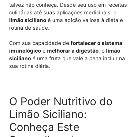
p
m
e
k
k
talvez não conheça. Desde seu uso em receitas
r
culinárias até suas aplicações medicinais, o
limão siciliano
é uma adição valiosa à dieta e
rotina de saúde.
Com sua capacidade de
fortalecer o sistema
imunológico
e
melhorar a digestão
, o
limão
siciliano
é uma fruta que vale a pena incluir na
sua rotina diária.
O Poder Nutritivo do
Limão Siciliano:
Conheça Este