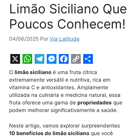
Limão Siciliano Que
Poucos Conhecem!
04/06/2025
Por
Via Latitude
X
W
T
M
F
C
S
O
limão siciliano
é uma fruta cítrica
h
e
e
a
o
h
extremamente versátil e nutritiva, rica em
a
l
s
c
p
a
vitamina C e antioxidantes. Amplamente
t
e
s
e
y
r
utilizada na culinária e medicina natural, essa
fruta oferece uma gama de
propriedades
que
s
g
e
b
L
e
podem melhorar significativamente a saúde.
A
r
n
o
i
p
a
g
o
n
Neste artigo, vamos explorar surpreendentes
10 benefícios do
limão siciliano
que você