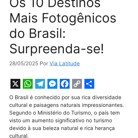
Os 10 Destinos
Mais Fotogênicos
do Brasil:
Surpreenda-se!
28/05/2025
Por
Via Latitude
X
W
T
M
F
C
S
O Brasil é conhecido por sua rica diversidade
h
e
e
a
o
h
cultural e paisagens naturais impressionantes.
a
l
s
c
p
a
Segundo o Ministério do Turismo, o país tem
t
e
s
e
y
r
visto um aumento significativo no turismo
devido à sua beleza natural e rica herança
s
g
e
b
L
e
cultural.