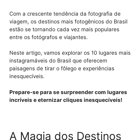
A
r
n
o
i
p
a
g
o
n
Com a crescente tendência da fotografia de
viagem, os destinos mais fotogênicos do Brasil
p
m
e
k
k
estão se tornando cada vez mais populares
r
entre os fotógrafos e viajantes.
Neste artigo, vamos explorar os 10 lugares mais
instagramáveis do Brasil que oferecem
paisagens de tirar o fôlego e experiências
inesquecíveis.
Prepare-se para se surpreender com lugares
incríveis e eternizar cliques inesquecíveis!
A Magia dos Destinos