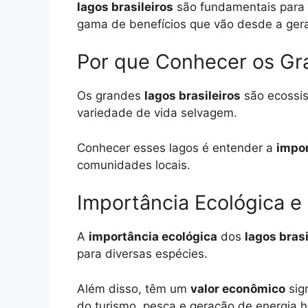
lagos brasileiros
são fundamentais para 
gama de benefícios que vão desde a gera
Por que Conhecer os Gra
Os grandes
lagos brasileiros
são ecossis
variedade de vida selvagem.
Conhecer esses lagos é entender a
impor
comunidades locais.
Importância Ecológica 
A
importância ecológica
dos
lagos brasi
para diversas espécies.
Além disso, têm um
valor econômico
sign
do turismo, pesca e geração de energia hi