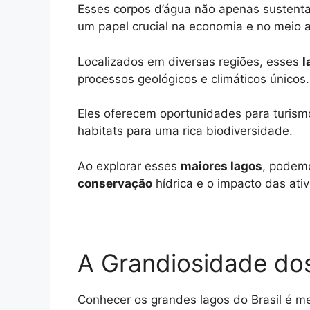
t
e
s
e
y
r
Esses corpos d’água não apenas susten
um papel crucial na economia e no meio 
s
g
e
b
L
e
A
r
n
o
i
Localizados em diversas regiões, esses
l
p
a
g
o
n
processos geológicos e climáticos únicos.
p
m
e
k
k
Eles oferecem oportunidades para turism
r
habitats para uma rica biodiversidade.
Ao explorar esses
maiores lagos
, podem
conservação
hídrica e o impacto das ati
A Grandiosidade dos
Conhecer os grandes lagos do Brasil é mer