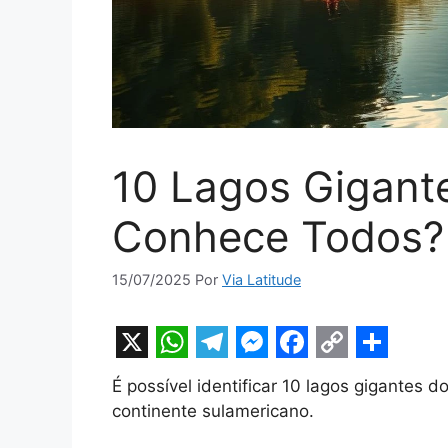
10 Lagos Gigante
Conhece Todos?
15/07/2025
Por
Via Latitude
X
W
T
M
F
C
S
É possível identificar 10 lagos gigantes 
h
e
e
a
o
h
continente sulamericano.
a
l
s
c
p
a