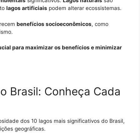
mbientais
significativos.
Lagos naturais
são
nto
lagos artificiais
podem alterar ecossistemas.
erecem
benefícios socioeconômicos
, como
ismo.
ucial para maximizar os benefícios e minimizar
o Brasil: Conheça Cada
idade dos 10 lagos mais significativos do Brasil,
uições geográficas.