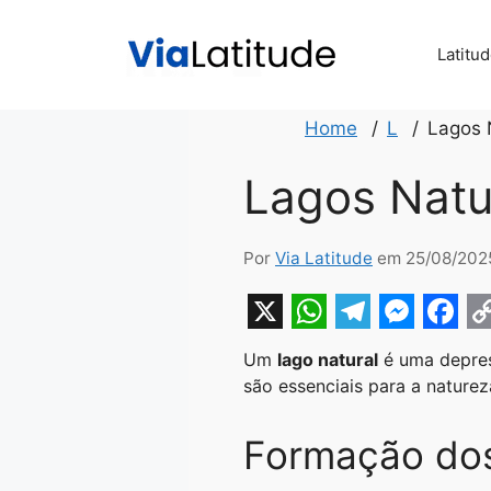
Pular
para
Latitu
o
conteúdo
Home
L
Lagos 
Lagos Natu
Por
Via Latitude
em 25/08/202
X
W
T
M
F
Um
lago natural
é uma depres
h
e
e
a
o
são essenciais para a naturez
a
l
s
c
p
t
e
s
e
y
Formação dos
s
g
e
b
L