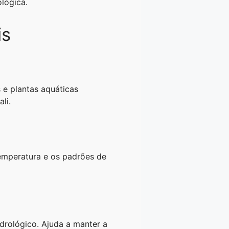
ológica.
is
s e plantas aquáticas
li.
 temperatura e os padrões de
idrológico. Ajuda a manter a