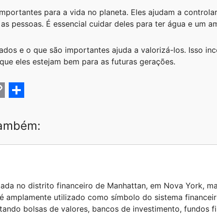
mportantes para a vida no planeta. Eles ajudam a controlar
as pessoas. É essencial cuidar deles para ter água e um am
dos e o que são importantes ajuda a valorizá-los. Isso in
 que eles estejam bem para as futuras gerações.
C
S
h
também:
a
r
e
zada no distrito financeiro de Manhattan, em Nova York, ma
 é amplamente utilizado como símbolo do sistema financei
ntando bolsas de valores, bancos de investimento, fundos 