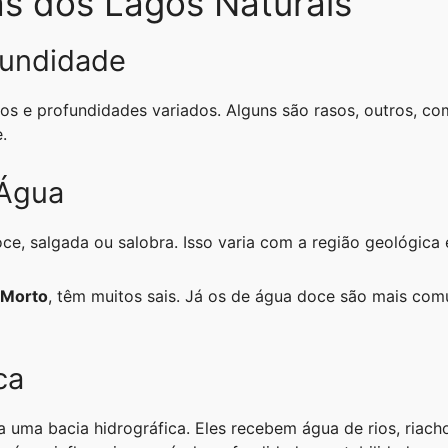
as dos Lagos Naturais
fundidade
os e profundidades variados. Alguns são rasos, outros, c
.
Água
e, salgada ou salobra. Isso varia com a região geológica 
 Morto
, têm muitos sais. Já os de água doce são mais co
ca
a uma bacia hidrográfica. Eles recebem água de rios, riach