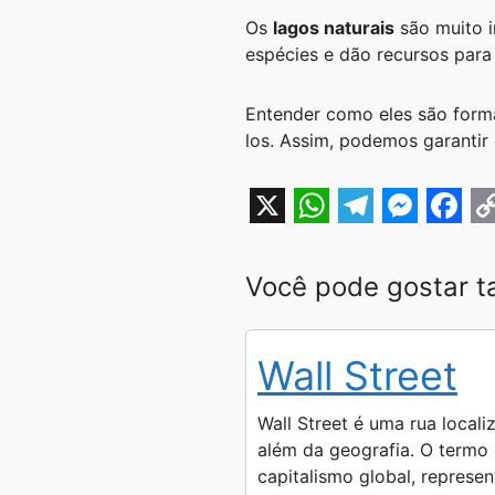
Os
lagos naturais
são muito i
espécies e dão recursos para 
Entender como eles são forma
los. Assim, podemos garantir
X
W
T
M
F
h
e
e
a
o
Você pode gostar 
a
l
s
c
p
t
e
s
e
y
Wall Street
s
g
e
b
L
A
r
n
o
i
Wall Street é uma rua locali
p
a
g
o
n
além da geografia. O termo
capitalismo global, represe
p
m
e
k
k