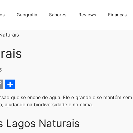
des
Geografia
Sabores
Reviews
Finanças
Naturais
rais
5
C
S
são que se enche de água. Ele é grande e se mantém sem 
h
a, ajudando na biodiversidade e no clima.
a
r
 Lagos Naturais
e