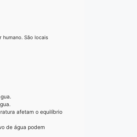
er humano. São locais
água.
gua.
tura afetam o equilíbrio
ivo de água podem