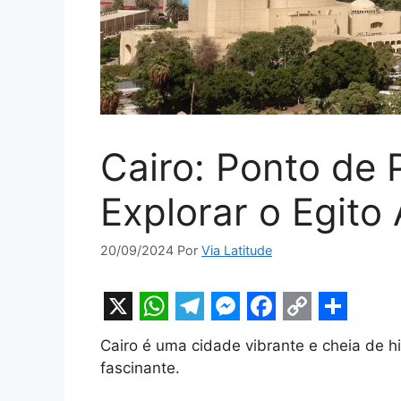
Cairo: Ponto de 
Explorar o Egito
20/09/2024
Por
Via Latitude
X
W
T
M
F
C
S
Cairo é uma cidade vibrante e cheia de h
h
e
e
a
o
h
fascinante.
a
l
s
c
p
a