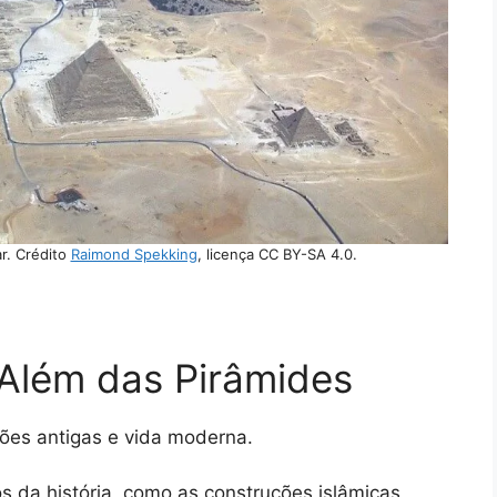
r. Crédito
Raimond Spekking
, licença CC BY-SA 4.0.
 Além das Pirâmides
ções antigas e vida moderna.
os da história, como as construções islâmicas