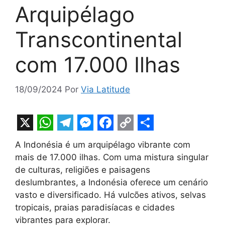
Arquipélago
Transcontinental
com 17.000 Ilhas
18/09/2024
Por
Via Latitude
X
W
T
M
F
C
S
A Indonésia é um arquipélago vibrante com
h
e
e
a
o
h
mais de 17.000 ilhas. Com uma mistura singular
a
l
s
c
p
a
de culturas, religiões e paisagens
t
e
s
e
y
r
deslumbrantes, a Indonésia oferece um cenário
vasto e diversificado. Há vulcões ativos, selvas
s
g
e
b
L
e
tropicais, praias paradisíacas e cidades
A
r
n
o
i
vibrantes para explorar.