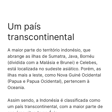
p
a
g
o
n
p
m
e
k
k
r
Um país
transcontinental
A maior parte do território indonésio, que
abrange as ilhas de Sumatra, Java, Bornéu
(dividida com a Malásia e Brunei) e Celebes,
está localizada no sudeste asiático. Porém, as
ilhas mais a leste, como Nova Guiné Ocidental
(Papua e Papua Ocidental), pertencem à
Oceania.
Assim sendo, a Indonésia é classificada como
um país transcontinental, com a maior parte de