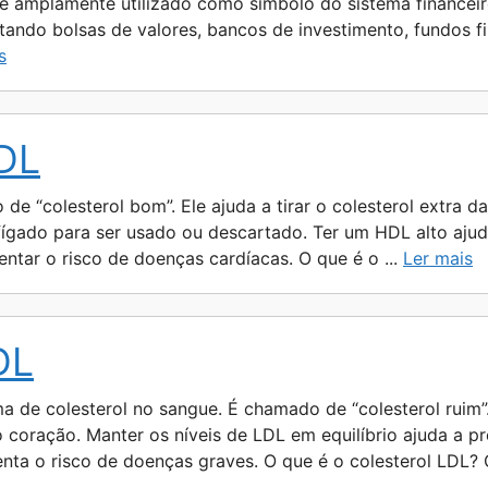
 é amplamente utilizado como símbolo do sistema financei
ntando bolsas de valores, bancos de investimento, fundos 
s
HDL
e “colesterol bom”. Ele ajuda a tirar o colesterol extra das
 fígado para ser usado ou descartado. Ter um HDL alto aju
tar o risco de doenças cardíacas. O que é o ...
Ler mais
DL
a de colesterol no sangue. É chamado de “colesterol ruim”
 coração. Manter os níveis de LDL em equilíbrio ajuda a pr
ta o risco de doenças graves. O que é o colesterol LDL? O