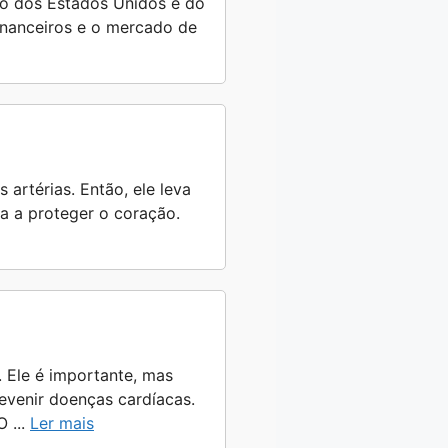
ro dos Estados Unidos e do
financeiros e o mercado de
 artérias. Então, ele leva
da a proteger o coração.
. Ele é importante, mas
evenir doenças cardíacas.
 ...
Ler mais