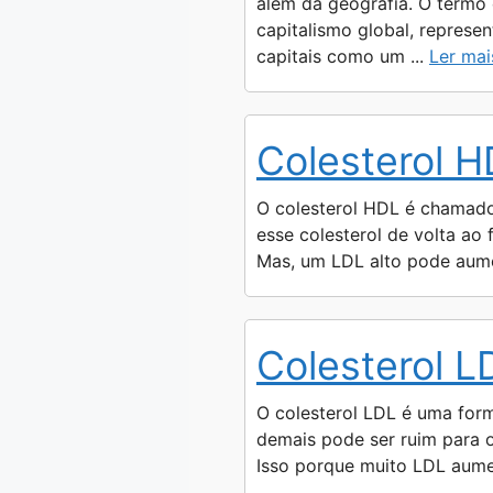
p
a
g
o
n
além da geografia. O termo
capitalismo global, represe
p
m
e
k
k
capitais como um ...
Ler mai
r
Colesterol 
O colesterol HDL é chamado d
esse colesterol de volta ao
Mas, um LDL alto pode aumen
Colesterol L
O colesterol LDL é uma form
demais pode ser ruim para o
Isso porque muito LDL aumen