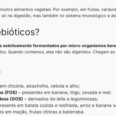
itos alimentos vegetais. Por exemplo, em frutas, verduras
o só na digestão, mas também no sistema imunológico e at
bióticos?
s seletivamente fermentados por micro-organismos benéf
cilos. Quando comemos, eles não são digeridos. Chegam ao 
:
m chicória, alcachofra, cebola e alho;
os (FOS)
– presentes em banana, trigo, cevada e mel;
deos (GOS)
– derivados do leite e leguminosas;
resente em batata cozida e resfriada, arroz e banana v
 em maçãs, frutas cítricas e beterraba.