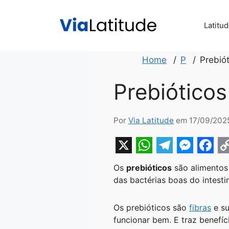
Pular
para
Latitu
o
conteúdo
Home
P
Prebió
Prebióticos
Por
Via Latitude
em 17/09/202
X
W
T
M
F
Os
prebióticos
são alimentos 
h
e
e
a
o
das bactérias boas do intesti
a
l
s
c
p
t
e
s
e
y
Os prebióticos são
fibras
e su
funcionar bem. E traz benefíc
s
g
e
b
L