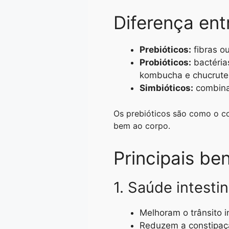
Diferença ent
Prebióticos:
fibras o
Probióticos:
bactéria
kombucha e chucrute
Simbióticos:
combinaç
Os prebióticos são como o co
bem ao corpo.
Principais be
1. Saúde intestin
Melhoram o trânsito in
Reduzem a constipaç