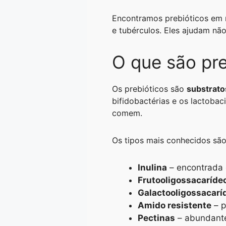
A
r
n
o
i
Encontramos prebióticos em mu
p
a
g
o
n
e tubérculos. Eles ajudam nã
p
m
e
k
k
O que são pre
r
Os prebióticos são
substrato
bifidobactérias e os lactoba
comem.
Os tipos mais conhecidos são
Inulina
– encontrada e
Frutooligossacaríde
Galactooligossacarí
Amido resistente
– p
Pectinas
– abundantes