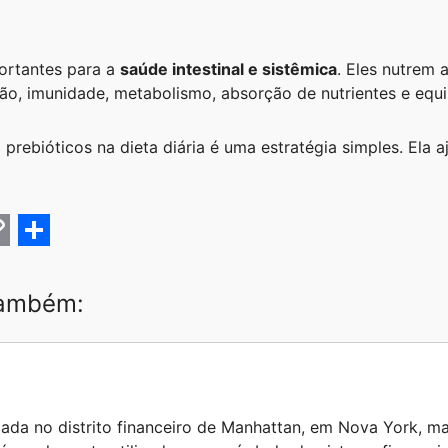
ortantes para a
saúde intestinal e sistêmica
. Eles nutrem 
stão, imunidade, metabolismo, absorção de nutrientes e equil
 prebióticos na dieta diária é uma estratégia simples. Ela 
C
S
h
também:
a
r
e
zada no distrito financeiro de Manhattan, em Nova York, ma