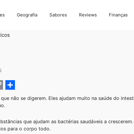
des
Geografia
Sabores
Reviews
Finanças
ticos
5
C
S
que não se digerem. Eles ajudam muito na saúde do intest
h
no.
a
r
bstâncias que ajudam as bactérias saudáveis a crescerem. I
ios para o corpo todo.
e