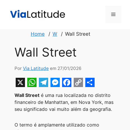
Pular
para
Menu
o
conteúdo
Home
W
Wall Street
Wall Street
Por
Via Latitude
em 27/01/2026
X
W
T
M
F
C
S
Wall Street
é uma rua localizada no distrito
h
e
e
a
o
h
financeiro de Manhattan, em Nova York, mas
a
l
s
c
p
a
seu significado vai muito além da geografia.
t
e
s
e
y
r
O termo é amplamente utilizado como
s
g
e
b
L
e