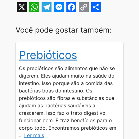
X
W
T
M
F
C
S
h
e
e
a
o
h
Você pode gostar também:
a
l
s
c
p
a
t
e
s
e
y
r
Prebióticos
s
g
e
b
L
e
A
r
n
o
i
Os prebióticos são alimentos que não se
p
a
g
o
n
digerem. Eles ajudam muito na saúde do
intestino. Isso porque são a comida das
p
m
e
k
k
bactérias boas do intestino. Os
r
prebióticos são fibras e substâncias que
ajudam as bactérias saudáveis a
crescerem. Isso faz o trato digestivo
funcionar bem. E traz benefícios para o
corpo todo. Encontramos prebióticos em
...
Ler mais