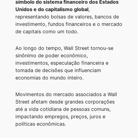
símbolo do sistema financeiro dos Estados
A
r
n
o
i
Unidos e do capitalismo global
,
p
a
g
o
n
representando bolsas de valores, bancos de
investimento, fundos financeiros e o mercado
p
m
e
k
k
de capitais como um todo.
r
Ao longo do tempo, Wall Street tornou-se
sinônimo de poder econômico,
investimentos, especulação financeira e
tomada de decisões que influenciam
economias do mundo inteiro.
Movimentos do mercado associados a Wall
Street afetam desde grandes corporações
até a vida cotidiana de pessoas comuns,
impactando empregos, preços, juros e
políticas econômicas.