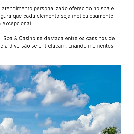
 atendimento personalizado oferecido no spa e
egura que cada elemento seja meticulosamente
 excepcional.
, Spa & Casino se destaca entre os cassinos de
e a diversão se entrelaçam, criando momentos