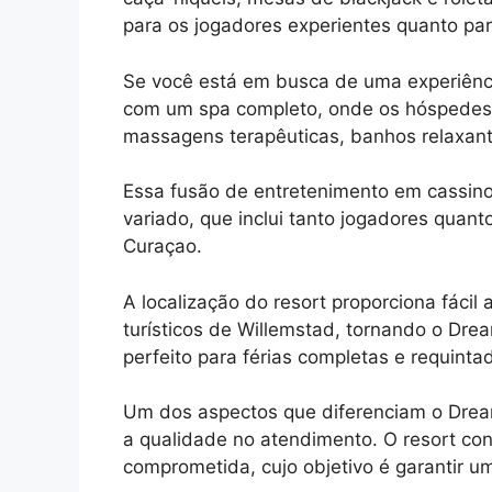
para os jogadores experientes quanto par
Se você está em busca de uma experiênci
com um spa completo, onde os hóspedes 
massagens terapêuticas, banhos relaxante
Essa fusão de entretenimento em cassin
variado, que inclui tanto jogadores qua
Curaçao.
A localização do resort proporciona fácil
turísticos de Willemstad, tornando o Dr
perfeito para férias completas e requinta
Um dos aspectos que diferenciam o Drea
a qualidade no atendimento. O resort co
comprometida, cujo objetivo é garantir 