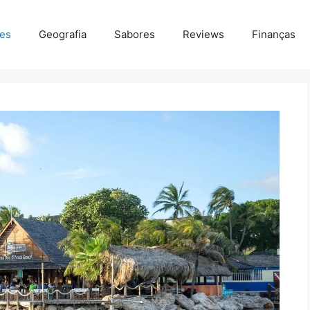
des
Geografia
Sabores
Reviews
Finanças