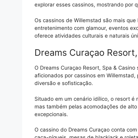
explorar esses cassinos, mostrando por q
Os cassinos de Willemstad são mais que l
entretenimento com glamour, eventos exc
oferece atividades culturais e naturais ú
Dreams Curaçao Resort,
O Dreams Curaçao Resort, Spa & Casino 
aficionados por cassinos em Willemstad,
diversão e sofisticação.
Situado em um cenário idílico, o resort 
mas também pelas acomodações de alto n
excepcionais.
O cassino do Dreams Curaçao conta com 
caça-níqueis, mesas de blackjack e role