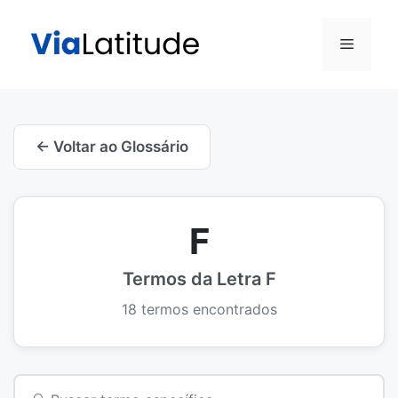
Pular
para
Menu
o
conteúdo
← Voltar ao Glossário
F
Termos da Letra F
18 termos encontrados