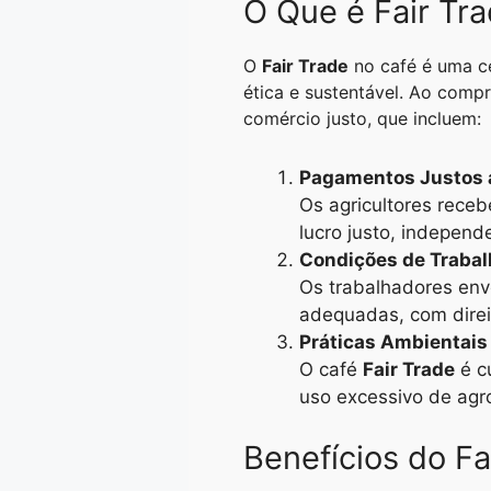
O Que é Fair Tr
A
r
n
o
i
p
a
g
o
n
O
Fair Trade
no café é uma ce
p
m
e
k
k
ética e sustentável. Ao comp
comércio justo, que incluem:
r
Pagamentos Justos 
Os agricultores rece
lucro justo, indepen
Condições de Trabal
Os trabalhadores en
adequadas, com direi
Práticas Ambientais
O café
Fair Trade
é c
uso excessivo de agro
Benefícios do Fa