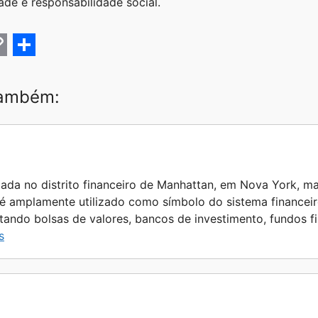
de e responsabilidade social.
C
S
h
também:
a
r
e
zada no distrito financeiro de Manhattan, em Nova York, ma
 é amplamente utilizado como símbolo do sistema financei
ntando bolsas de valores, bancos de investimento, fundos 
s