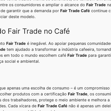
entre os consumidores e ampliar o alcance do
Fair Trade
na
e de garantir que a demanda por
Fair Trade Café
continue c
iciar deste modelo.
o Fair Trade no Café
nto
Fair Trade
é inegável. Ao apoiar pequenas comunidades 
ade
tem ajudado a transformar a indústria cafeeira, tornand
res em todo o mundo escolhem café
Fair Trade
para garant
ça social e ambiental.
que apenas uma escolha de consumo – é um compromisso c
scolher produtos com a certificação
Fair Trade
, os consum
os dos trabalhadores, protege o meio ambiente e melhora a
des. Cada xícara de
Fair Trade Café
não é apenas um delei