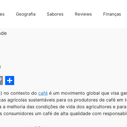
des
Geografia
Sabores
Reviews
Finanças
ade
4
C
S
) no contexto do
café
é um movimento global que visa gar
h
ticas agrícolas sustentáveis para os produtores de café e
a
ra a melhoria das condições de vida dos agricultores e par
 consumidores um café de alta qualidade com responsabil
r
e