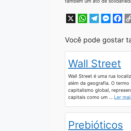
também um ato de solidarieda
X
W
T
M
F
h
e
e
a
o
Você pode gostar 
a
l
s
c
p
t
e
s
e
y
Wall Street
s
g
e
b
L
A
r
n
o
i
Wall Street é uma rua locali
p
a
g
o
n
além da geografia. O termo
capitalismo global, represe
p
m
e
k
k
capitais como um ...
Ler mai
r
Prebióticos