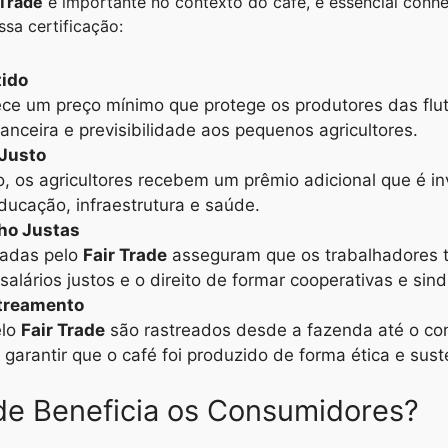
 Trade
é importante no contexto do café, é essencial conhe
ssa certificação:
tido
ce um preço mínimo que protege os produtores das flu
anceira e previsibilidade aos pequenos agricultores.
Justo
, os agricultores recebem um prêmio adicional que é in
ducação, infraestrutura e saúde.
ho Justas
cadas pelo
Fair Trade
asseguram que os trabalhadores 
alários justos e o direito de formar cooperativas e sind
streamento
elo
Fair Trade
são rastreados desde a fazenda até o con
 garantir que o café foi produzido de forma ética e sust
de Beneficia os Consumidores?