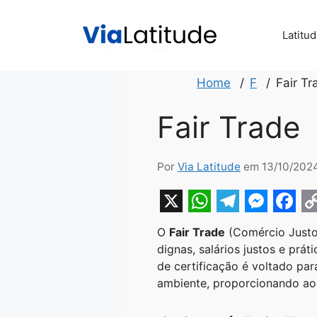
Pular
para
Latitu
o
conteúdo
Home
F
Fair Tr
Fair Trade
Por
Via Latitude
em 13/10/202
X
W
T
M
F
O
Fair Trade
(Comércio Justo
h
e
e
a
o
dignas, salários justos e prá
a
l
s
c
p
de certificação é voltado pa
ambiente, proporcionando aos
t
e
s
e
y
s
g
e
b
L