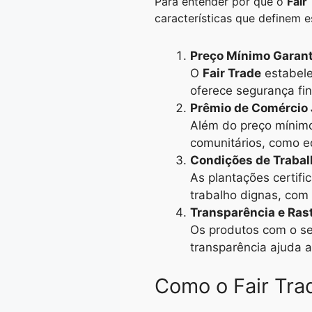
Para entender por que o
Fair
características que definem e
Preço Mínimo Garan
O
Fair Trade
estabele
oferece segurança fin
Prêmio de Comércio 
Além do preço mínimo
comunitários, como e
Condições de Trabal
As plantações certifi
trabalho dignas, com s
Transparência e Ra
Os produtos com o s
transparência ajuda a
Como o Fair Tra