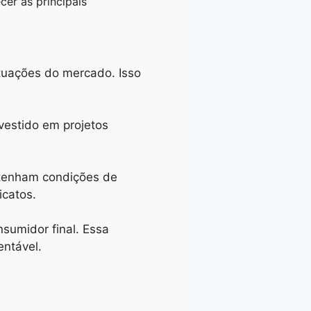
cer as principais
tuações do mercado. Isso
vestido em projetos
tenham condições de
icatos.
sumidor final. Essa
entável.