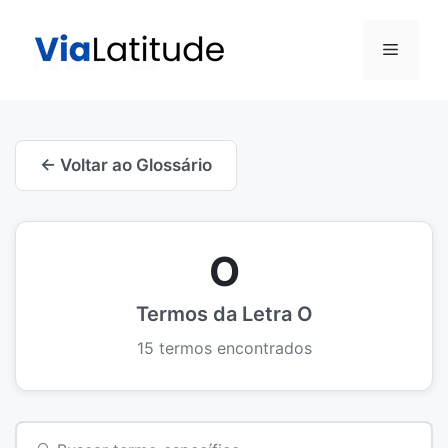
Pular
para
Menu
o
conteúdo
← Voltar ao Glossário
O
Termos da Letra O
15 termos encontrados