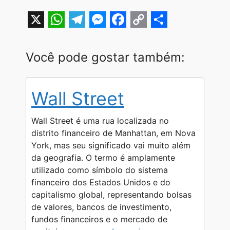
X
W
T
M
F
C
S
h
e
e
a
o
h
Você pode gostar também:
a
l
s
c
p
a
t
e
s
e
y
r
Wall Street
s
g
e
b
L
e
A
r
n
o
i
Wall Street é uma rua localizada no
p
a
g
o
n
distrito financeiro de Manhattan, em Nova
York, mas seu significado vai muito além
p
m
e
k
k
da geografia. O termo é amplamente
r
utilizado como símbolo do sistema
financeiro dos Estados Unidos e do
capitalismo global, representando bolsas
de valores, bancos de investimento,
fundos financeiros e o mercado de