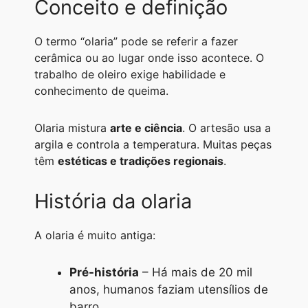
Conceito e definição
A
r
n
o
i
p
a
g
o
n
O termo “olaria” pode se referir a fazer
p
m
e
k
k
cerâmica ou ao lugar onde isso acontece. O
trabalho de oleiro exige habilidade e
r
conhecimento de queima.
Olaria mistura
arte e ciência
. O artesão usa a
argila e controla a temperatura. Muitas peças
têm
estéticas e tradições regionais
.
História da olaria
A olaria é muito antiga:
Pré-história
– Há mais de 20 mil
anos, humanos faziam utensílios de
barro.