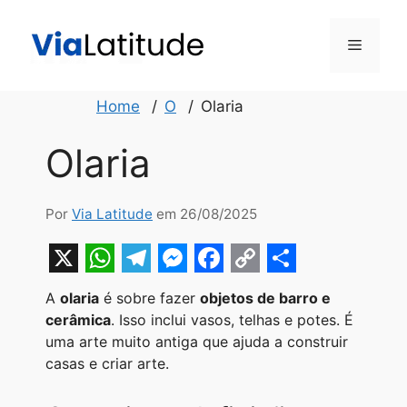
Pular
para
Menu
o
conteúdo
Home
O
Olaria
Olaria
Por
Via Latitude
em 26/08/2025
X
W
T
M
F
C
S
A
olaria
é sobre fazer
objetos de barro e
h
e
e
a
o
h
cerâmica
. Isso inclui vasos, telhas e potes. É
a
l
s
c
p
a
uma arte muito antiga que ajuda a construir
casas e criar arte.
t
e
s
e
y
r
s
g
e
b
L
e