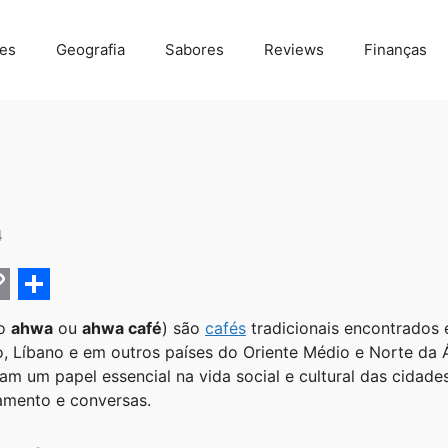
des
Geografia
Sabores
Reviews
Finanças
4
C
S
mo
ahwa
ou
ahwa café
) são
cafés
tradicionais encontrados
h
o, Líbano e em outros países do Oriente Médio e Norte da Á
a
 um papel essencial na vida social e cultural das cidade
amento e conversas.
r
e