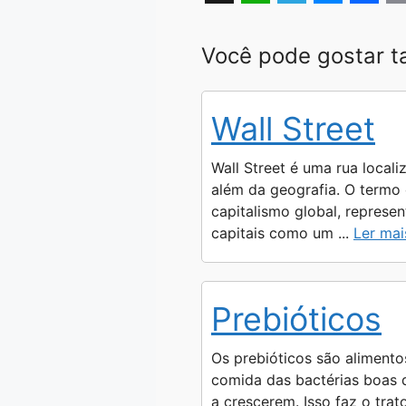
X
W
T
M
F
h
e
e
a
o
Você pode gostar 
a
l
s
c
p
t
e
s
e
y
Wall Street
s
g
e
b
L
A
r
n
o
i
Wall Street é uma rua locali
p
a
g
o
n
além da geografia. O termo
capitalismo global, represe
p
m
e
k
k
capitais como um ...
Ler mai
r
Prebióticos
Os prebióticos são alimento
comida das bactérias boas d
a crescerem. Isso faz o tra