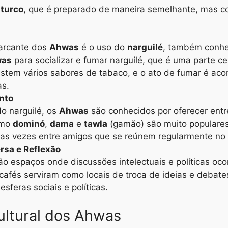
 turco
, que é preparado de maneira semelhante, mas 
marcante dos
Ahwas
é o uso do
narguilé
, também conh
as
para socializar e fumar narguilé, que é uma parte ce
istem vários sabores de tabaco, e o ato de fumar é a
as.
nto
o narguilé, os
Ahwas
são conhecidos por oferecer ent
omo
dominó
,
dama
e
tawla
(gamão) são muito populares
itas vezes entre amigos que se reúnem regularmente 
sa e Reflexão
 espaços onde discussões intelectuais e políticas oco
s cafés serviram como locais de troca de ideias e deb
sferas sociais e políticas.
ultural dos Ahwas