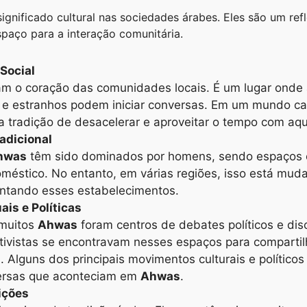
gnificado cultural nas sociedades árabes. Eles são um ref
spaço para a interação comunitária.
Social
m o coração das comunidades locais. É um lugar onde 
e estranhos podem iniciar conversas. Em um mundo ca
 tradição de desacelerar e aproveitar o tempo com aqu
adicional
hwas
têm sido dominados por homens, sendo espaços o
méstico. No entanto, em várias regiões, isso está mud
ntando esses estabelecimentos.
ais e Políticas
 muitos
Ahwas
foram centros de debates políticos e disc
ativistas se encontravam nesses espaços para compartilh
 Alguns dos principais movimentos culturais e político
versas que aconteciam em
Ahwas
.
ições