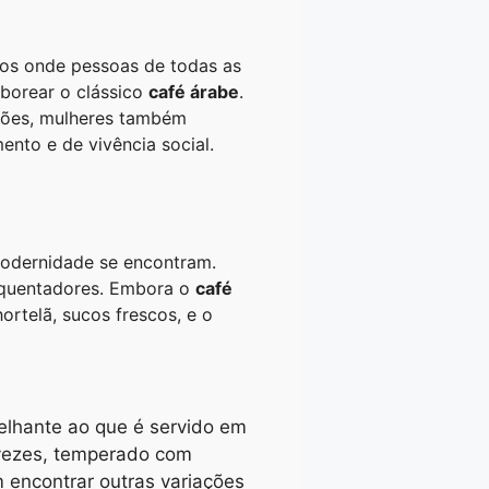
os onde pessoas de todas as
saborear o clássico
café árabe
.
giões, mulheres também
nto e de vivência social.
 modernidade se encontram.
requentadores. Embora o
café
rtelã, sucos frescos, e o
elhante ao que é servido em
 vezes, temperado com
encontrar outras variações