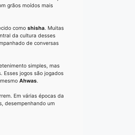
com grãos moídos mais
ecido como
shisha
. Muitas
ntral da cultura desses
companhado de conversas
retenimento simples, mas
. Esses jogos são jogados
no mesmo
Ahwas
.
rrem. Em várias épocas da
ates, desempenhando um