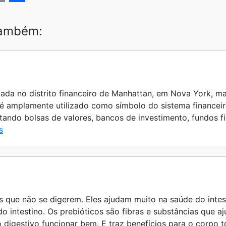
C
S
h
também:
a
r
e
zada no distrito financeiro de Manhattan, em Nova York, ma
 é amplamente utilizado como símbolo do sistema financei
ntando bolsas de valores, bancos de investimento, fundos 
s
s que não se digerem. Eles ajudam muito na saúde do intes
o intestino. Os prebióticos são fibras e substâncias que a
to digestivo funcionar bem. E traz benefícios para o corpo