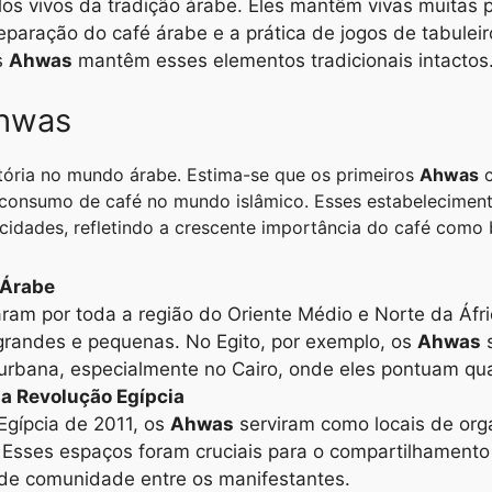
os vivos da tradição árabe. Eles mantêm vivas muitas pr
reparação do café árabe e a prática de jogos de tabule
s
Ahwas
mantêm esses elementos tradicionais intactos
Ahwas
ória no mundo árabe. Estima-se que os primeiros
Ahwas
c
 consumo de café no mundo islâmico. Esses estabelecimen
idades, refletindo a crescente importância do café como be
 Árabe
ram por toda a região do Oriente Médio e Norte da Áfr
 grandes e pequenas. No Egito, por exemplo, os
Ahwas
s
urbana, especialmente no Cairo, onde eles pontuam qua
a Revolução Egípcia
Egípcia de 2011, os
Ahwas
serviram como locais de org
. Esses espaços foram cruciais para o compartilhamento
de comunidade entre os manifestantes.