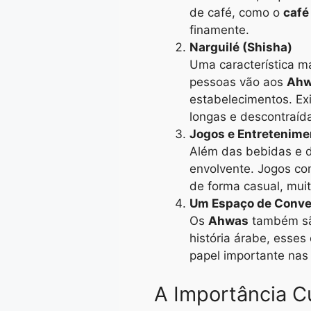
de café, como o
café
finamente.
Narguilé (Shisha)
Uma característica 
pessoas vão aos
Ahw
estabelecimentos. Ex
longas e descontraíd
Jogos e Entretenime
Além das bebidas e d
envolvente. Jogos c
de forma casual, mu
Um Espaço de Conver
Os
Ahwas
também são
história árabe, esse
papel importante nas e
A Importância C