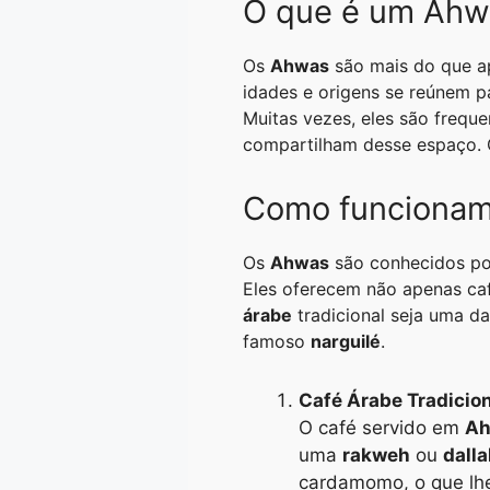
O que é um Ahw
A
r
n
o
i
p
a
g
o
n
Os
Ahwas
são mais do que a
p
m
e
k
k
idades e origens se reúnem pa
Muitas vezes, eles são freq
r
compartilham desse espaço. O
Como funcionam
Os
Ahwas
são conhecidos por
Eles oferecem não apenas ca
árabe
tradicional seja uma da
famoso
narguilé
.
Café Árabe Tradicio
O café servido em
A
uma
rakweh
ou
dall
cardamomo, o que lhe