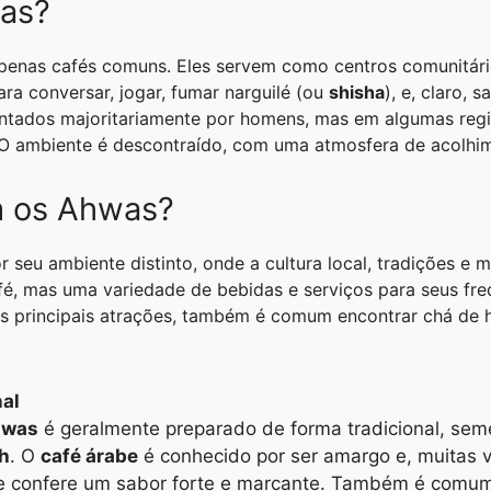
as?
penas cafés comuns. Eles servem como centros comunitári
ra conversar, jogar, fumar narguilé (ou
shisha
), e, claro, 
uentados majoritariamente por homens, mas em algumas re
 ambiente é descontraído, com uma atmosfera de acolhime
 os Ahwas?
 seu ambiente distinto, onde a cultura local, tradições e
fé, mas uma variedade de bebidas e serviços para seus f
s principais atrações, também é comum encontrar chá de ho
nal
hwas
é geralmente preparado de forma tradicional, sem
ah
. O
café árabe
é conhecido por ser amargo e, muitas
 confere um sabor forte e marcante. Também é comum 