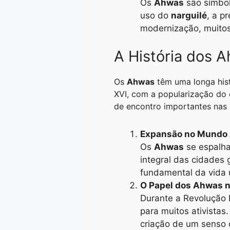
Os
Ahwas
são símbol
uso do
narguilé
, a p
modernização, muito
A História dos 
Os
Ahwas
têm uma longa hist
XVI, com a popularização do
de encontro importantes nas c
Expansão no Mundo
Os
Ahwas
se espalha
integral das cidades
fundamental da vida 
O Papel dos Ahwas n
Durante a Revolução 
para muitos ativistas
criação de um senso 