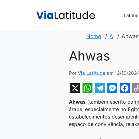
Pular
para
Latitu
o
conteúdo
Home
A
Ahwas
Ahwas
Por
Via Latitude
em 12/10/202
X
W
T
M
F
Ahwas
(também escrito co
h
e
e
a
o
árabe, especialmente no Egit
a
l
s
c
p
estabelecimentos desempenham
espaço de convivência, relax
t
e
s
e
y
s
g
e
b
L