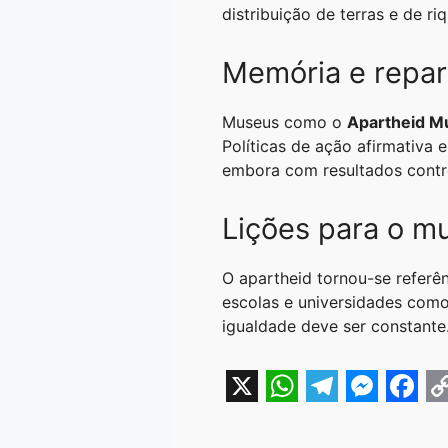
distribuição de terras e de r
Memória e repa
Museus como o
Apartheid 
Políticas de ação afirmativa 
embora com resultados contr
Lições para o m
O apartheid tornou-se referên
escolas e universidades como
igualdade deve ser constante
X
W
T
M
F