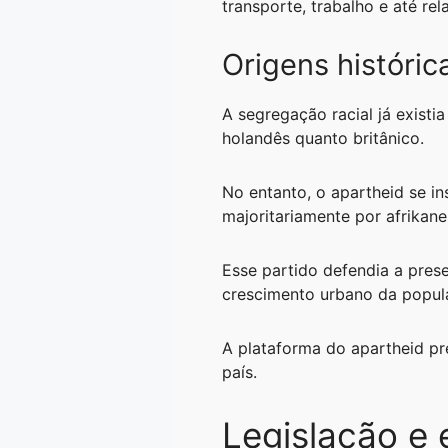
transporte, trabalho e até re
A
r
n
o
i
p
a
g
o
n
Origens históric
p
m
e
k
k
A segregação racial já existi
r
holandês quanto britânico.
No entanto, o apartheid se in
majoritariamente por afrikan
Esse partido defendia a pres
crescimento urbano da popul
A plataforma do apartheid pr
país.
Legislação e 