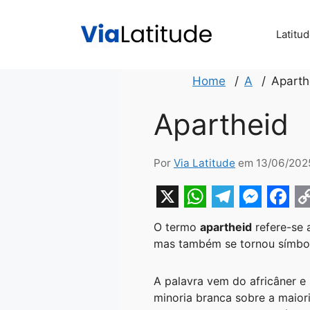
Pular
para
Latitu
o
conteúdo
Home
A
Aparth
Apartheid
Por
Via Latitude
em 13/06/202
X
W
T
M
F
O termo
apartheid
refere-se 
h
e
e
a
o
mas também se tornou símbolo
a
l
s
c
p
t
e
s
e
y
A palavra vem do africâner e 
minoria branca sobre a maior
s
g
e
b
L