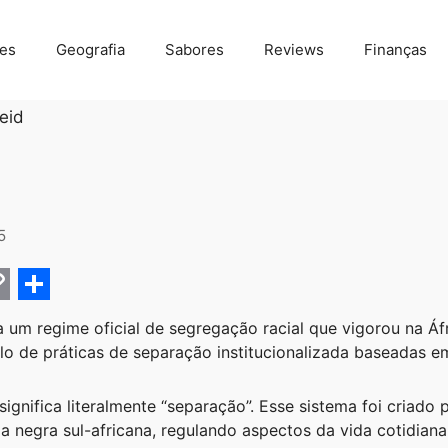
des
Geografia
Sabores
Reviews
Finanças
eid
5
C
S
a um regime oficial de segregação racial que vigorou na Áfr
h
 de práticas de separação institucionalizada baseadas em
a
r
significa literalmente “separação”. Esse sistema foi criado
ia negra sul-africana, regulando aspectos da vida cotidia
e