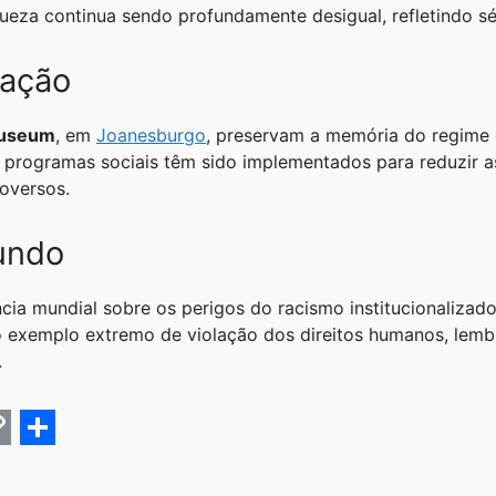
iqueza continua sendo profundamente desigual, refletindo s
ração
Museum
, em
Joanesburgo
, preservam a memória do regime 
e programas sociais têm sido implementados para reduzir a
oversos.
undo
cia mundial sobre os perigos do racismo institucionalizado
 exemplo extremo de violação dos direitos humanos, lembra
.
C
S