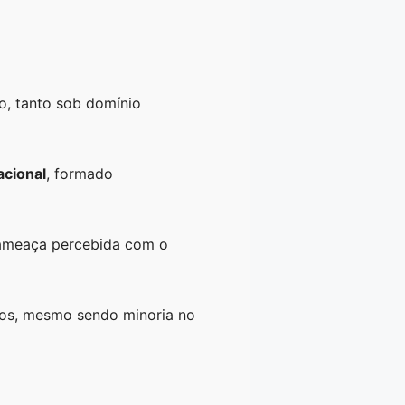
no, tanto sob domínio
acional
, formado
a ameaça percebida com o
ncos, mesmo sendo minoria no