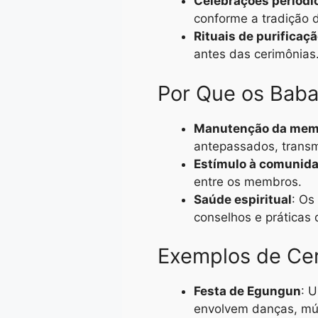
Celebrações periódi
conforme a tradição
Rituais de purificaç
antes das cerimônias
Por Que os Baba
Manutenção da memó
antepassados, transm
Estímulo à comunid
entre os membros.
Saúde espiritual
: Os
conselhos e práticas 
Exemplos de Cer
Festa de Egungun
: 
envolvem danças, mús