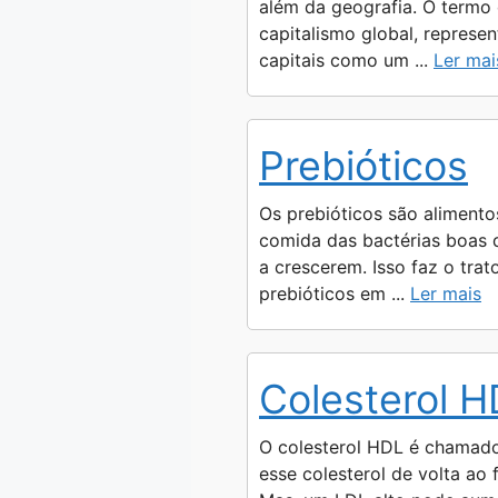
p
a
g
o
n
além da geografia. O termo
capitalismo global, represe
p
m
e
k
k
capitais como um ...
Ler mai
r
Prebióticos
Os prebióticos são alimento
comida das bactérias boas d
a crescerem. Isso faz o tra
prebióticos em ...
Ler mais
Colesterol 
O colesterol HDL é chamado d
esse colesterol de volta ao