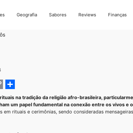
des
Geografia
Sabores
Reviews
Finanças
ôs
4
C
S
rituais na tradição da religião afro-brasileira, particula
h
m um papel fundamental na conexão entre os vivos e os 
a
s em rituais e cerimônias, sendo consideradas mensageira
r
e