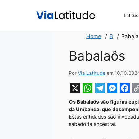
Pular
para
Latitu
o
conteúdo
Home
B
Babala
Babalaôs
Por
Via Latitude
em 10/10/202
X
W
T
M
F
Os Babalaôs são figuras espi
h
e
e
a
o
da Umbanda, que desempenha
a
l
s
c
p
Estas entidades são invocada
sabedoria ancestral.
t
e
s
e
y
s
g
e
b
L