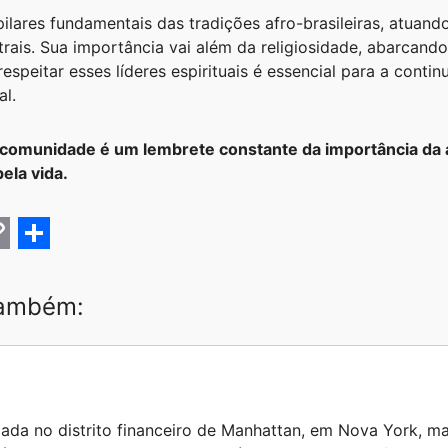
ilares fundamentais das tradições afro-brasileiras, atuand
ais. Sua importância vai além da religiosidade, abarcando 
respeitar esses líderes espirituais é essencial para a conti
al.
comunidade é um lembrete constante da importância da 
ela vida.
C
S
h
também:
a
r
e
zada no distrito financeiro de Manhattan, em Nova York, ma