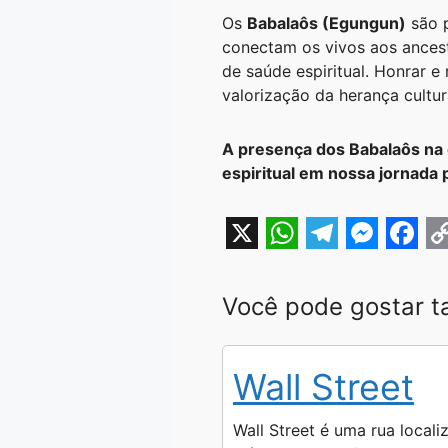
Os
Babalaôs (Egungun)
são p
conectam os vivos aos ancestr
de saúde espiritual. Honrar e 
valorização da herança cultur
A presença dos Babalaôs na 
espiritual em nossa jornada p
X
W
T
M
F
h
e
e
a
o
Você pode gostar 
a
l
s
c
p
t
e
s
e
y
Wall Street
s
g
e
b
L
A
r
n
o
i
Wall Street é uma rua locali