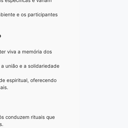
s específicas e variam
mbiente e os participantes
?
ter viva a memória dos
 a união e a solidariedade
 espiritual, oferecendo
ais.
)
ôs conduzem rituais que
s.