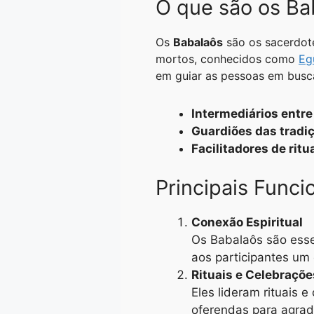
O que são os Ba
A
r
n
o
i
p
a
g
o
n
Os
Babalaôs
são os sacerdote
p
m
e
k
k
mortos, conhecidos como
Eg
em guiar as pessoas em busca 
r
Intermediários entre
Guardiões das tradiç
Facilitadores de ritu
Principais Func
Conexão Espiritual
Os Babalaôs são esse
aos participantes um
Rituais e Celebraçõe
Eles lideram rituais
oferendas para agrada