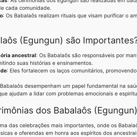
cas
: As cerimônias dos Egungun são realizadas em data
 de cada comunidade.
ão
: Os Babalaôs realizam rituais que visam purificar o a
.
laôs (Egungun) são Importantes
ria ancestral
: Os Babalaôs são responsáveis por man
itindo suas histórias e ensinamentos.
ade
: Eles fortalecem os laços comunitários, promovendo
 Babalaôs desempenham um papel fundamental na saúde
que ajudam a lidar com problemas emocionais e espiritu
imônias dos Babalaôs (Egungun
Uma das celebrações mais importantes, onde os Babala
icas e oferendas em honra aos espíritos dos ancestrai