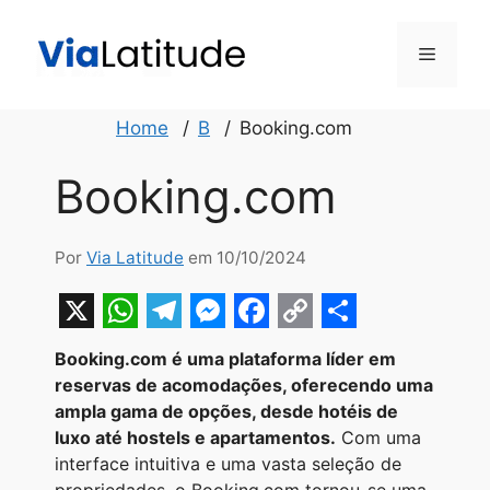
Pular
para
Menu
o
conteúdo
Home
B
Booking.com
Booking.com
Por
Via Latitude
em 10/10/2024
X
W
T
M
F
C
S
Booking.com é uma plataforma líder em
h
e
e
a
o
h
reservas de acomodações, oferecendo uma
a
l
s
c
p
a
ampla gama de opções, desde hotéis de
luxo até hostels e apartamentos.
Com uma
t
e
s
e
y
r
interface intuitiva e uma vasta seleção de
s
g
e
b
L
e