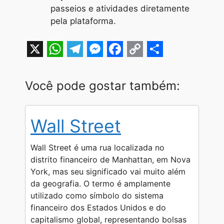
passeios e atividades diretamente
pela plataforma.
X
W
T
M
F
C
S
h
e
e
a
o
h
Você pode gostar também:
a
l
s
c
p
a
t
e
s
e
y
r
Wall Street
s
g
e
b
L
e
A
r
n
o
i
Wall Street é uma rua localizada no
p
a
g
o
n
distrito financeiro de Manhattan, em Nova
York, mas seu significado vai muito além
p
m
e
k
k
da geografia. O termo é amplamente
r
utilizado como símbolo do sistema
financeiro dos Estados Unidos e do
capitalismo global, representando bolsas