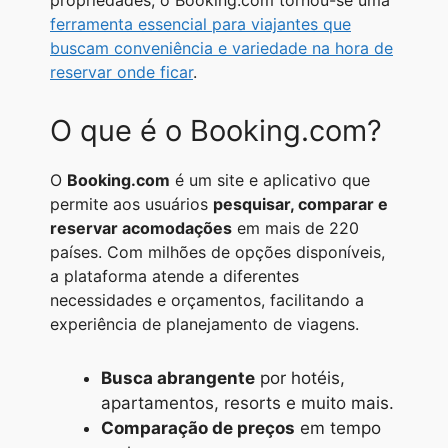
propriedades, o Booking.com tornou-se uma
A
r
n
o
i
ferramenta essencial para viajantes que
buscam conveniência e variedade na hora de
p
a
g
o
n
reservar onde ficar
.
p
m
e
k
k
r
O que é o Booking.com?
O
Booking.com
é um site e aplicativo que
permite aos usuários
pesquisar, comparar e
reservar acomodações
em mais de 220
países. Com milhões de opções disponíveis,
a plataforma atende a diferentes
necessidades e orçamentos, facilitando a
experiência de planejamento de viagens.
Busca abrangente
por hotéis,
apartamentos, resorts e muito mais.
Comparação de preços
em tempo