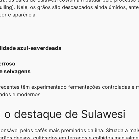
ulling). Nele, os grãos são descascados ainda úmidos, ante
bor e aparência.
lidade azul-esverdeada
erroso
 e selvagens
 recentes têm experimentado fermentações controladas e 
utados e modernos.
: o destaque de Sulawesi
onsável pelos cafés mais premiados da ilha. Situada a mais
grãos densos, cultivados em terraços e colhidos manualme