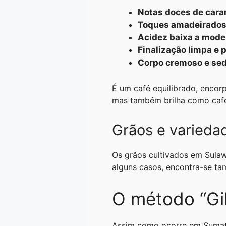
Notas doces de cara
Toques amadeirados 
Acidez baixa a mod
Finalização limpa e 
Corpo cremoso e se
É um café equilibrado, encor
mas também brilha como café
Grãos e varieda
Os grãos cultivados em Sula
alguns casos, encontra-se ta
O método “Gi
Assim como ocorre em Sumatr