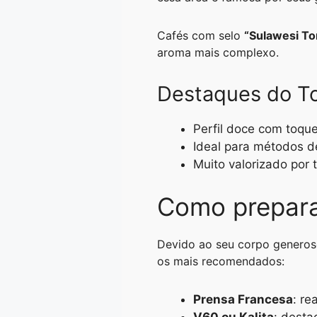
Cafés com selo
“Sulawesi To
aroma mais complexo.
Destaques do To
Perfil doce com toque
Ideal para métodos d
Muito valorizado por 
Como prepara
Devido ao seu corpo generoso
os mais recomendados:
Prensa Francesa
: re
V60 ou Kalita
: desta