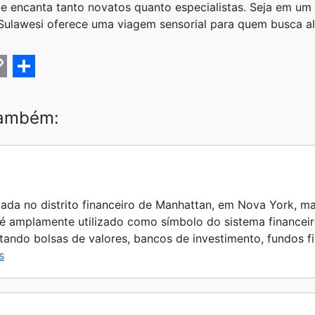
ele encanta tanto novatos quanto especialistas. Seja em u
 Sulawesi oferece uma viagem sensorial para quem busca a
C
S
h
também:
a
r
e
zada no distrito financeiro de Manhattan, em Nova York, ma
 é amplamente utilizado como símbolo do sistema financei
ntando bolsas de valores, bancos de investimento, fundos 
s