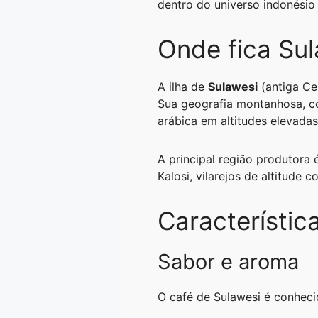
dentro do universo indonésio 
A
r
n
o
i
p
a
g
o
n
Onde fica Su
p
m
e
k
k
r
A ilha de
Sulawesi
(antiga Cel
Sua geografia montanhosa, co
arábica em altitudes elevadas
A principal região produtora
Kalosi, vilarejos de altitude 
Característic
Sabor e aroma
O café de Sulawesi é conhecid