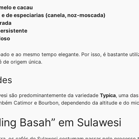
melo e cacau
e de especiarias (canela, noz-moscada)
erada
persistente
doso
pado e ao mesmo tempo elegante. Por isso, é bastante utili
 de origem única.
des
wesi são predominantemente da variedade
Typica
, uma das
mbém Catimor e Bourbon, dependendo da altitude e do micr
ling Basah” em Sulawesi
a, os cafés de Sulawesi costumam passar pelo processo tr