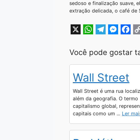
sedoso e finalização suave, 
extração delicada, o café de
X
W
T
M
F
h
e
e
a
o
Você pode gostar 
a
l
s
c
p
t
e
s
e
y
Wall Street
s
g
e
b
L
A
r
n
o
i
Wall Street é uma rua locali
p
a
g
o
n
além da geografia. O termo
capitalismo global, represe
p
m
e
k
k
capitais como um ...
Ler mai
r