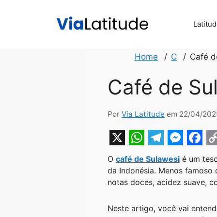
Pular
para
Latitu
o
conteúdo
Home
C
Café d
Café de Su
Por
Via Latitude
em 22/04/202
X
W
T
M
F
O
café de Sulawesi
é um teso
h
e
e
a
o
da Indonésia. Menos famoso q
a
l
s
c
p
notas doces, acidez suave, c
t
e
s
e
y
Neste artigo, você vai entend
s
g
e
b
L