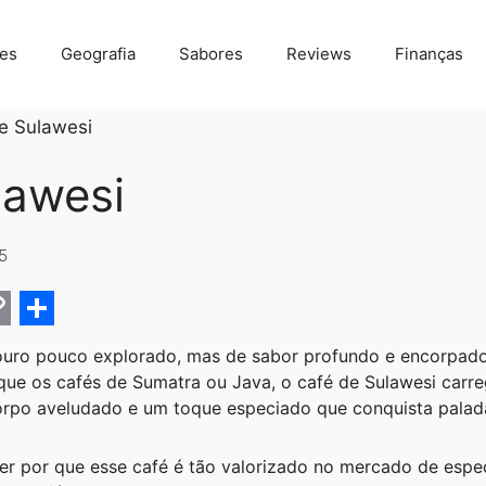
des
Geografia
Sabores
Reviews
Finanças
e Sulawesi
lawesi
5
C
S
uro pouco explorado, mas de sabor profundo e encorpado,
h
ue os cafés de Sumatra ou Java, o café de Sulawesi carre
a
orpo aveludado e um toque especiado que conquista palada
r
er por que esse café é tão valorizado no mercado de espec
e