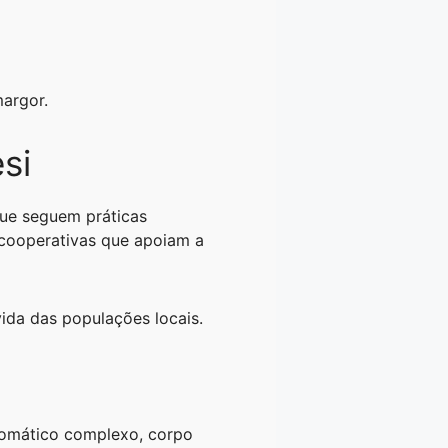
margor.
si
que seguem práticas
e cooperativas que apoiam a
ida das populações locais.
romático complexo, corpo