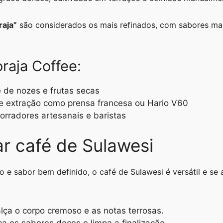
raja”
são considerados os mais refinados, com sabores mais
raja Coffee:
 de nozes e frutas secas
e extração como prensa francesa ou Hario V60
torradores artesanais e baristas
r café de Sulawesi
 e sabor bem definido, o café de Sulawesi é versátil e se 
alça o corpo cremoso e as notas terrosas.
ca os sabores doces e limpa a finalização.