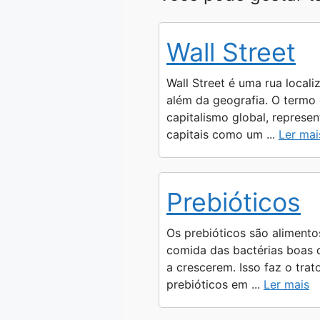
a
l
s
c
p
t
e
s
e
y
Wall Street
s
g
e
b
L
A
r
n
o
i
Wall Street é uma rua locali
p
a
g
o
n
além da geografia. O termo
capitalismo global, represe
p
m
e
k
k
capitais como um ...
Ler mai
r
Prebióticos
Os prebióticos são alimento
comida das bactérias boas d
a crescerem. Isso faz o tra
prebióticos em ...
Ler mais