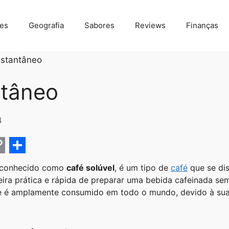
des
Geografia
Sabores
Reviews
Finanças
nstantâneo
ntâneo
4
C
S
 conhecido como
café solúvel
, é um tipo de
café
que se di
h
ira prática e rápida de preparar uma bebida cafeinada s
a
le é amplamente consumido em todo o mundo, devido à sua 
r
e