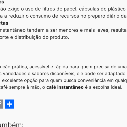
os
ão exige o uso de filtros de papel, cápsulas de plástico
da a reduzir o consumo de recursos no preparo diário d
tas
instantâneo tendem a ser menores e mais leves, resu
rte e distribuição do produto.
ução prática, acessível e rápida para quem precisa de um
 variedades e sabores disponíveis, ele pode ser adaptado 
a excelente opção para quem busca conveniência em qualqu
 café sempre à mão, o
café instantâneo
é a escolha ideal.
C
S
h
também: