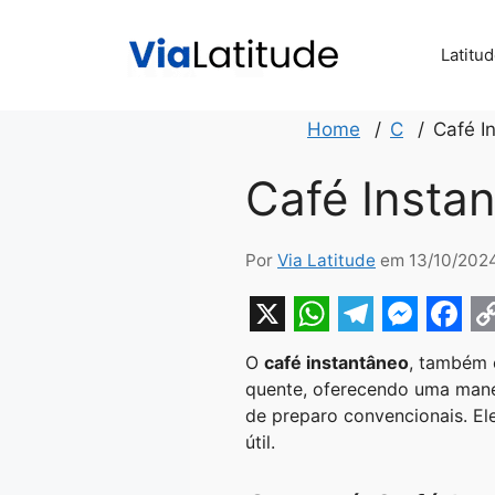
Pular
para
Latitu
o
conteúdo
Home
C
Café I
Café Insta
Por
Via Latitude
em 13/10/202
X
W
T
M
F
O
café instantâneo
, também
h
e
e
a
o
quente, oferecendo uma mane
a
l
s
c
p
de preparo convencionais. E
útil.
t
e
s
e
y
s
g
e
b
L