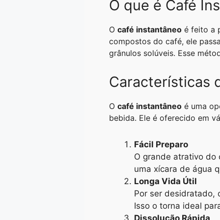
O que é Café In
A
r
n
o
i
p
a
g
o
n
O
café instantâneo
é feito a
p
m
e
k
k
compostos do café, ele pass
grânulos solúveis. Esse mét
r
Características 
O
café instantâneo
é uma opç
bebida. Ele é oferecido em v
Fácil Preparo
O grande atrativo do 
uma xícara de água qu
Longa Vida Útil
Por ser desidratado,
Isso o torna ideal pa
Dissolução Rápida