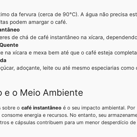
imo da fervura (cerca de 90°C). A água não precisa est
ltas podem amargar o café.
tantâneo
heres de chá de café instantâneo na xícara, dependend
 Quente
e na xícara e mexa bem até que o café esteja completa
ida
 açúcar, adoçante, leite ou até mesmo especiarias como 
o e o Meio Ambiente
s sobre o
café instantâneo
é o seu impacto ambiental. Por
o consome energia e recursos. No entanto, seu armazenam
ltros e cápsulas contribuem para um menor desperdício de m