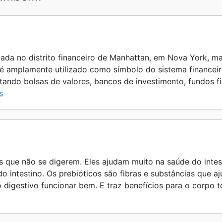
a
r
e
zada no distrito financeiro de Manhattan, em Nova York, ma
 é amplamente utilizado como símbolo do sistema financei
ntando bolsas de valores, bancos de investimento, fundos 
s
s que não se digerem. Eles ajudam muito na saúde do intes
o intestino. Os prebióticos são fibras e substâncias que a
to digestivo funcionar bem. E traz benefícios para o corpo