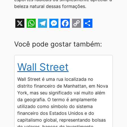
beleza natural dessas formações.
X
W
T
M
F
C
S
h
e
e
a
o
h
Você pode gostar também:
a
l
s
c
p
a
t
e
s
e
y
r
Wall Street
s
g
e
b
L
e
A
r
n
o
i
Wall Street é uma rua localizada no
p
a
g
o
n
distrito financeiro de Manhattan, em Nova
York, mas seu significado vai muito além
p
m
e
k
k
da geografia. O termo é amplamente
r
utilizado como símbolo do sistema
financeiro dos Estados Unidos e do
capitalismo global, representando bolsas
de valores, bancos de investimento,