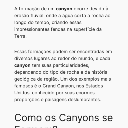
A
r
n
o
i
A formação de um
canyon
ocorre devido à
p
a
g
o
n
erosão fluvial, onde a água corta a rocha ao
longo do tempo, criando essas
p
m
e
k
k
impressionantes fendas na superfície da
r
Terra.
Essas formações podem ser encontradas em
diversos lugares ao redor do mundo, e cada
canyon
tem suas particularidades,
dependendo do tipo de rocha e da história
geológica da região. Um dos exemplos mais
famosos é o Grand Canyon, nos Estados
Unidos, conhecido por suas enormes
proporções e paisagens deslumbrantes.
Como os Canyons se