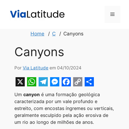
Pular
para
Menu
o
conteúdo
Home
C
Canyons
Canyons
Por
Via Latitude
em 04/10/2024
X
W
T
M
F
C
S
Um
canyon
é uma formação geológica
h
e
e
a
o
h
caracterizada por um vale profundo e
a
l
s
c
p
a
estreito, com encostas íngremes ou verticais,
geralmente esculpido pela ação erosiva de
t
e
s
e
y
r
um rio ao longo de milhões de anos.
s
g
e
b
L
e