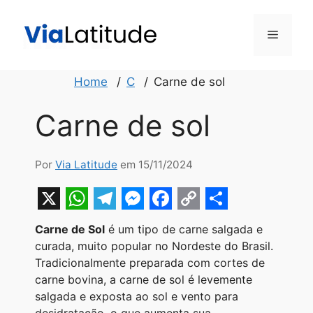
Pular
para
Menu
o
conteúdo
Home
C
Carne de sol
Carne de sol
Por
Via Latitude
em 15/11/2024
X
W
T
M
F
C
S
Carne de Sol
é um tipo de carne salgada e
h
e
e
a
o
h
curada, muito popular no Nordeste do Brasil.
a
l
s
c
p
a
Tradicionalmente preparada com cortes de
carne bovina, a carne de sol é levemente
t
e
s
e
y
r
salgada e exposta ao sol e vento para
s
g
e
b
L
e