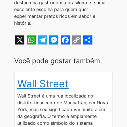
destaca na gastronomia brasileira e é uma
excelente escolha para quem quer
experimentar pratos ricos em sabor e
história.
X
W
T
M
F
C
S
h
e
e
a
o
h
Você pode gostar também:
a
l
s
c
p
a
t
e
s
e
y
r
Wall Street
s
g
e
b
L
e
A
r
n
o
i
Wall Street é uma rua localizada no
p
a
g
o
n
distrito financeiro de Manhattan, em Nova
York, mas seu significado vai muito além
p
m
e
k
k
da geografia. O termo é amplamente
r
utilizado como símbolo do sistema