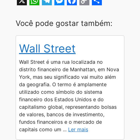
X
W
T
M
F
C
S
h
e
e
a
o
h
Você pode gostar também:
a
l
s
c
p
a
t
e
s
e
y
r
Wall Street
s
g
e
b
L
e
A
r
n
o
i
Wall Street é uma rua localizada no
p
a
g
o
n
distrito financeiro de Manhattan, em Nova
York, mas seu significado vai muito além
p
m
e
k
k
da geografia. O termo é amplamente
r
utilizado como símbolo do sistema
financeiro dos Estados Unidos e do
capitalismo global, representando bolsas
de valores, bancos de investimento,
fundos financeiros e o mercado de
capitais como um ...
Ler mais