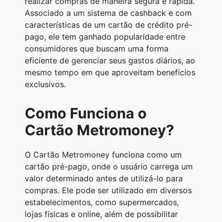
realizar compras de maneira segura e rápida.
t
e
s
e
y
r
Associado a um sistema de cashback e com
s
g
e
b
L
e
características de um cartão de crédito pré-
A
r
n
o
i
pago, ele tem ganhado popularidade entre
consumidores que buscam uma forma
p
a
g
o
n
eficiente de gerenciar seus gastos diários, ao
p
m
e
k
k
mesmo tempo em que aproveitam benefícios
r
exclusivos.
Como Funciona o
Cartão Metromoney?
O Cartão Metromoney funciona como um
cartão pré-pago, onde o usuário carrega um
valor determinado antes de utilizá-lo para
compras. Ele pode ser utilizado em diversos
estabelecimentos, como supermercados,
lojas físicas e online, além de possibilitar