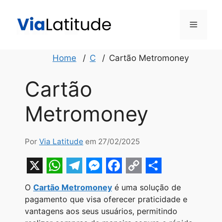
Pular
para
Menu
o
conteúdo
Home
C
Cartão Metromoney
Cartão
Metromoney
Por
Via Latitude
em 27/02/2025
X
W
T
M
F
C
S
O
Cartão Metromoney
é uma solução de
h
e
e
a
o
h
pagamento que visa oferecer praticidade e
a
l
s
c
p
a
vantagens aos seus usuários, permitindo