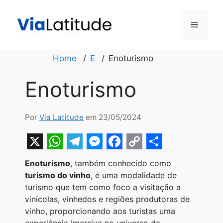
Pular
para
Menu
o
conteúdo
Home
E
Enoturismo
Enoturismo
Por
Via Latitude
em 23/05/2024
X
W
T
M
F
C
S
Enoturismo
, também conhecido como
h
e
e
a
o
h
turismo do vinho
, é uma modalidade de
a
l
s
c
p
a
turismo que tem como foco a visitação a
vinícolas, vinhedos e regiões produtoras de
t
e
s
e
y
r
vinho, proporcionando aos turistas uma
s
g
e
b
L
e