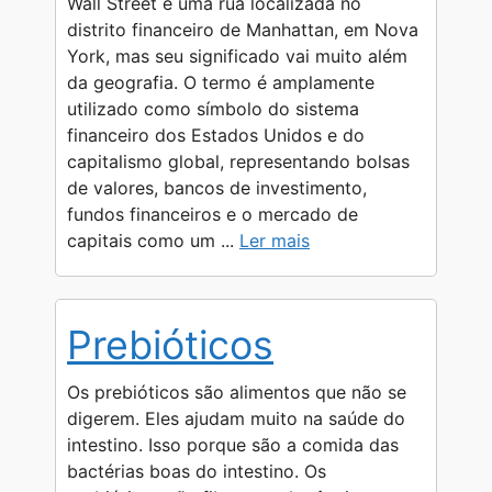
Wall Street é uma rua localizada no
p
a
g
o
n
distrito financeiro de Manhattan, em Nova
York, mas seu significado vai muito além
p
m
e
k
k
da geografia. O termo é amplamente
r
utilizado como símbolo do sistema
financeiro dos Estados Unidos e do
capitalismo global, representando bolsas
de valores, bancos de investimento,
fundos financeiros e o mercado de
capitais como um ...
Ler mais
Prebióticos
Os prebióticos são alimentos que não se
digerem. Eles ajudam muito na saúde do
intestino. Isso porque são a comida das
bactérias boas do intestino. Os