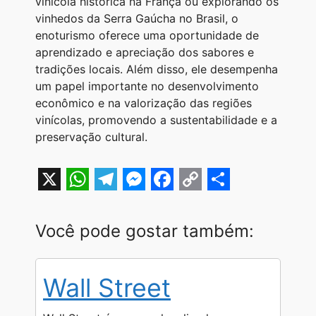
vinícola histórica na França ou explorando os
vinhedos da Serra Gaúcha no Brasil, o
enoturismo oferece uma oportunidade de
aprendizado e apreciação dos sabores e
tradições locais. Além disso, ele desempenha
um papel importante no desenvolvimento
econômico e na valorização das regiões
vinícolas, promovendo a sustentabilidade e a
preservação cultural.
X
W
T
M
F
C
S
h
e
e
a
o
h
Você pode gostar também:
a
l
s
c
p
a
t
e
s
e
y
r
Wall Street
s
g
e
b
L
e
A
r
n
o
i