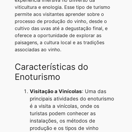
experiência imersiva no universo da
A
r
n
o
i
viticultura e enologia. Esse tipo de turismo
permite aos visitantes aprender sobre o
p
a
g
o
n
processo de produção do vinho, desde o
p
m
e
k
k
cultivo das uvas até a degustação final, e
r
oferece a oportunidade de explorar as
paisagens, a cultura local e as tradições
associadas ao vinho.
Características do
Enoturismo
Visitação a Vinícolas
: Uma das
principais atividades do enoturismo
é a visita a vinícolas, onde os
turistas podem conhecer as
instalações, os métodos de
produção e os tipos de vinho