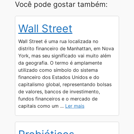
h
e
e
a
o
h
Você pode gostar também:
a
l
s
c
p
a
t
e
s
e
y
r
Wall Street
s
g
e
b
L
e
A
r
n
o
i
Wall Street é uma rua localizada no
p
a
g
o
n
distrito financeiro de Manhattan, em Nova
York, mas seu significado vai muito além
p
m
e
k
k
da geografia. O termo é amplamente
r
utilizado como símbolo do sistema
financeiro dos Estados Unidos e do
capitalismo global, representando bolsas
de valores, bancos de investimento,
fundos financeiros e o mercado de
capitais como um ...
Ler mais