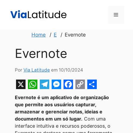
Pular
para
Menu
o
conteúdo
Home
E
Evernote
Evernote
Por
Via Latitude
em 10/10/2024
X
W
T
M
F
C
S
Evernote é um aplicativo de organização
h
e
e
a
o
h
que permite aos usuários capturar,
a
l
s
c
p
a
armazenar e gerenciar notas, ideias e
documentos em um só lugar.
Com uma
t
e
s
e
y
r
interface intuitiva e recursos poderosos, o
s
g
e
b
L
e