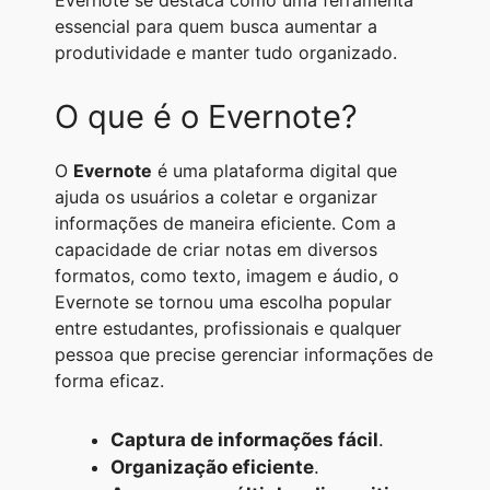
Evernote se destaca como uma ferramenta
A
r
n
o
i
essencial para quem busca aumentar a
produtividade e manter tudo organizado.
p
a
g
o
n
p
m
e
k
k
O que é o Evernote?
r
O
Evernote
é uma plataforma digital que
ajuda os usuários a coletar e organizar
informações de maneira eficiente. Com a
capacidade de criar notas em diversos
formatos, como texto, imagem e áudio, o
Evernote se tornou uma escolha popular
entre estudantes, profissionais e qualquer
pessoa que precise gerenciar informações de
forma eficaz.
Captura de informações fácil
.
Organização eficiente
.