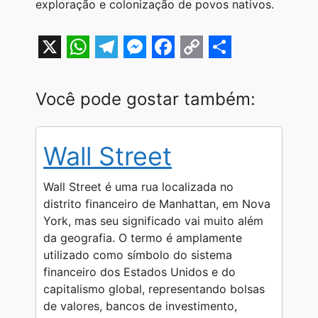
exploração e colonização de povos nativos.
X
W
T
M
F
C
S
h
e
e
a
o
h
Você pode gostar também:
a
l
s
c
p
a
t
e
s
e
y
r
Wall Street
s
g
e
b
L
e
A
r
n
o
i
Wall Street é uma rua localizada no
p
a
g
o
n
distrito financeiro de Manhattan, em Nova
York, mas seu significado vai muito além
p
m
e
k
k
da geografia. O termo é amplamente
r
utilizado como símbolo do sistema
financeiro dos Estados Unidos e do
capitalismo global, representando bolsas
de valores, bancos de investimento,