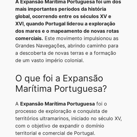
A Expansão Marítima Portuguesa foi um dos
h
e
e
a
o
h
mais importantes períodos da história
a
l
s
c
p
a
global, ocorrendo entre os séculos XV e
XVI, quando Portugal liderou a exploração
t
e
s
e
y
r
dos mares e o mapeamento de novas rotas
s
g
e
b
L
e
comerciais.
Este movimento impulsionou as
A
r
n
o
i
Grandes Navegações, abrindo caminho para
a descoberta de novas terras e a formação
p
a
g
o
n
de um vasto império colonial.
p
m
e
k
k
r
O que foi a Expansão
Marítima Portuguesa?
A
Expansão Marítima Portuguesa
foi o
processo de exploração e conquista de
territórios ultramarinos, iniciado no século XV,
com o objetivo de expandir o domínio
territorial e comercial de Portugal.