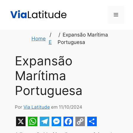
Pular
para
Menu
o
conteúdo
Expansão Marítima
Home
E
Portuguesa
Expansão
Marítima
Portuguesa
Por
Via Latitude
em 11/10/2024
X
W
T
M
F
C
S