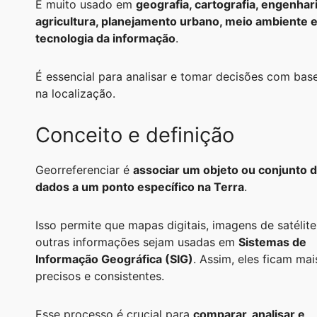
É muito usado em
geografia, cartografia, engenhari
A
r
n
o
i
agricultura, planejamento urbano, meio ambiente 
p
a
g
o
n
tecnologia da informação
.
p
m
e
k
k
É essencial para analisar e tomar decisões com bas
r
na localização.
Conceito e definição
Georreferenciar é
associar um objeto ou conjunto 
dados a um ponto específico na Terra
.
Isso permite que mapas digitais, imagens de satélite
outras informações sejam usadas em
Sistemas de
Informação Geográfica (SIG)
. Assim, eles ficam mai
precisos e consistentes.
Esse processo é crucial para
comparar, analisar e