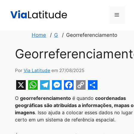
Pular
para
Menu
o
conteúdo
Home
G
Georreferenciamento
Georreferenciament
Por
Via Latitude
em 27/08/2025
X
W
T
M
F
C
S
O
georreferenciamento
é quando
coordenadas
h
e
e
a
o
h
geográficas são atribuídas a informações, mapas 
a
l
s
c
p
a
imagens
. Isso ajuda a colocar esses dados no lugar
certo em um sistema de referência espacial.
t
e
s
e
y
r
s
g
e
b
L
e