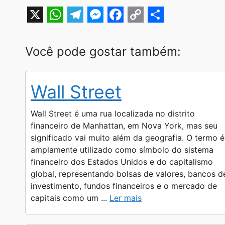
X
W
T
M
F
C
S
h
e
e
a
o
h
Você pode gostar também:
a
l
s
c
p
a
t
e
s
e
y
r
Wall Street
s
g
e
b
L
e
A
r
n
o
i
Wall Street é uma rua localizada no distrito
p
a
g
o
n
financeiro de Manhattan, em Nova York, mas seu
significado vai muito além da geografia. O termo é
p
m
e
k
k
amplamente utilizado como símbolo do sistema
r
financeiro dos Estados Unidos e do capitalismo
global, representando bolsas de valores, bancos d
investimento, fundos financeiros e o mercado de
capitais como um ...
Ler mais