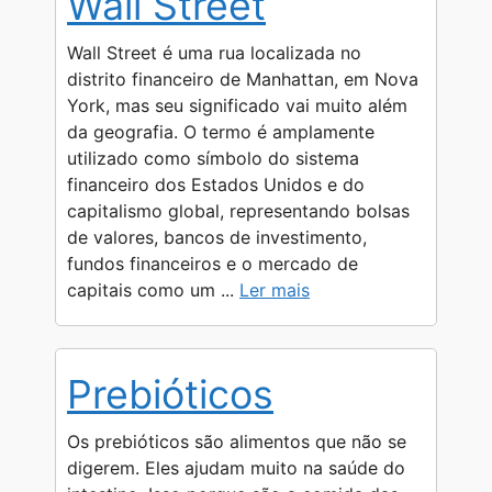
Wall Street
s
g
e
b
L
e
A
r
n
o
i
Wall Street é uma rua localizada no
p
a
g
o
n
distrito financeiro de Manhattan, em Nova
York, mas seu significado vai muito além
p
m
e
k
k
da geografia. O termo é amplamente
r
utilizado como símbolo do sistema
financeiro dos Estados Unidos e do
capitalismo global, representando bolsas
de valores, bancos de investimento,
fundos financeiros e o mercado de
capitais como um ...
Ler mais
Prebióticos
Os prebióticos são alimentos que não se
digerem. Eles ajudam muito na saúde do