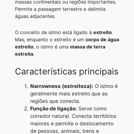
massas continentais ou regiões importantes.
A
r
n
o
i
Permite a passagem terrestre e delimita
p
a
g
o
n
águas adjacentes.
p
m
e
k
k
O conceito de istmo está ligado à
estreito
.
r
Mas, enquanto o estreito é um
corpo de água
estreito
, o istmo é uma
massa de terra
estreita
.
Características principais
Narrowness (estreiteza):
O istmo é
geralmente mais estreito que as
regiões que conecta.
Função de ligação:
Serve como
corredor natural. Conecta territórios
maiores e permite o deslocamento
de pessoas, animais, bens e