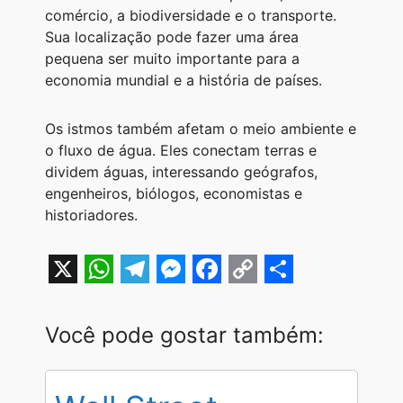
comércio, a biodiversidade e o transporte.
Sua localização pode fazer uma área
pequena ser muito importante para a
economia mundial e a história de países.
Os istmos também afetam o meio ambiente e
o fluxo de água. Eles conectam terras e
dividem águas, interessando geógrafos,
engenheiros, biólogos, economistas e
historiadores.
X
W
T
M
F
C
S
h
e
e
a
o
h
Você pode gostar também:
a
l
s
c
p
a
t
e
s
e
y
r