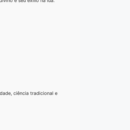
ino e seu exílio na lua.
dade, ciência tradicional e