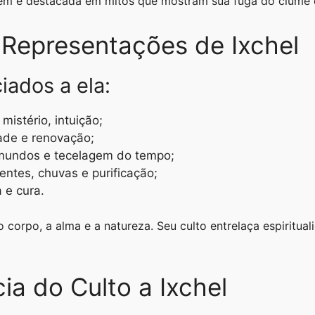
 é destacada em mitos que mostram sua fuga do ciúme div
 Representações de Ixchel
iados a ela:
 mistério, intuição;
idade e renovação;
 mundos e tecelagem do tempo;
entes, chuvas e purificação;
 e cura.
corpo, a alma e a natureza. Seu culto entrelaça espirituali
ia do Culto a Ixchel