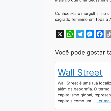
Mais do que uma deusa lunar, 
Conhecê-la é mergulhar no un
sagrado feminino em toda a 
X
W
T
M
F
h
e
e
a
o
Você pode gostar 
a
l
s
c
p
t
e
s
e
y
Wall Street
s
g
e
b
L
A
r
n
o
i
Wall Street é uma rua locali
p
a
g
o
n
além da geografia. O termo
capitalismo global, represe
p
m
e
k
k
capitais como um ...
Ler mai
r