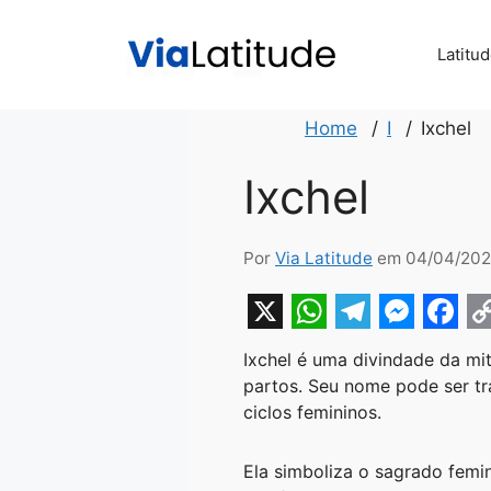
Pular
para
Latitu
o
conteúdo
Home
I
Ixchel
Ixchel
Por
Via Latitude
em 04/04/202
X
W
T
M
F
Ixchel é uma divindade da mit
h
e
e
a
o
partos. Seu nome pode ser tr
a
l
s
c
p
ciclos femininos.
t
e
s
e
y
Ela simboliza o sagrado femin
s
g
e
b
L