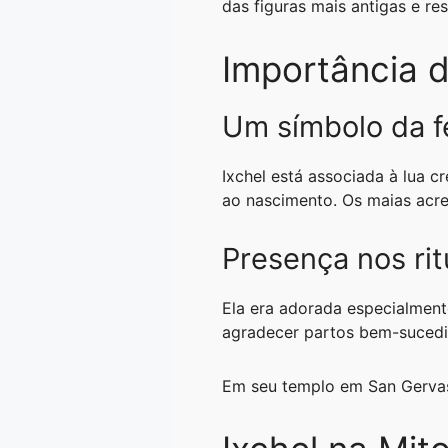
das figuras mais antigas e r
A
r
n
o
i
p
a
g
o
n
Importância d
p
m
e
k
k
r
Um símbolo da fe
Ixchel está associada à lua c
ao nascimento. Os maias acr
Presença nos rit
Ela era adorada especialmen
agradecer partos bem-sucedid
Em seu templo em San Gervasi