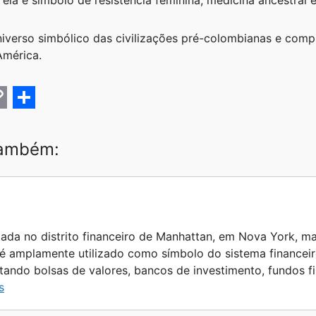
ela é símbolo de resistência feminina, medicina ancestral e
iverso simbólico das civilizações pré-colombianas e com
América.
C
S
h
também:
a
r
e
zada no distrito financeiro de Manhattan, em Nova York, ma
 é amplamente utilizado como símbolo do sistema financei
ntando bolsas de valores, bancos de investimento, fundos 
s