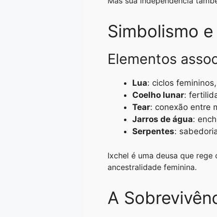
Mas sua independência também
Simbolismo e
Elementos assoc
Lua
: ciclos femininos,
Coelho lunar
: fertil
Tear
: conexão entre
Jarros de água
: ench
Serpentes
: sabedoria
Ixchel é uma deusa que rege o 
ancestralidade feminina.
A Sobrevivênc