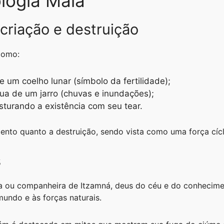
ologia Maia
criação e destruição
como:
 um coelho lunar (símbolo da fertilidade);
a de um jarro (chuvas e inundações);
sturando a existência com seu tear.
mento quanto a destruição, sendo vista como uma força cícl
s
sa ou companheira de Itzamná, deus do céu e do conhecime
mundo e às forças naturais.