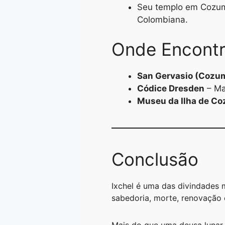
Seu templo em Cozume
Colombiana.
Onde Encontra
San Gervasio (Cozu
Códice Dresden
– Ma
Museu da Ilha de C
Conclusão
Ixchel é uma das divindades m
sabedoria, morte, renovação e