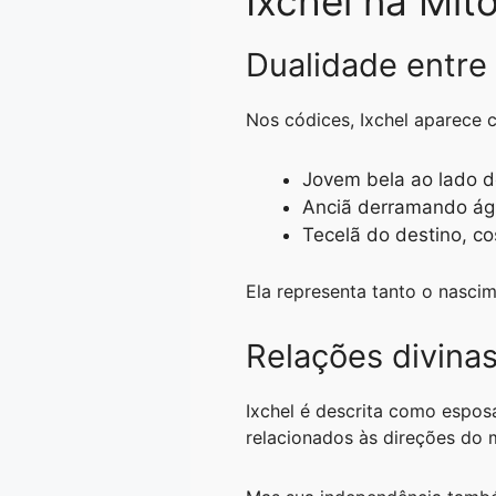
Ixchel na Mit
Dualidade entre 
Nos códices, Ixchel aparece 
Jovem bela ao lado de
Anciã derramando águ
Tecelã do destino, co
Ela representa tanto o nasci
Relações divina
Ixchel é descrita como espo
relacionados às direções do 