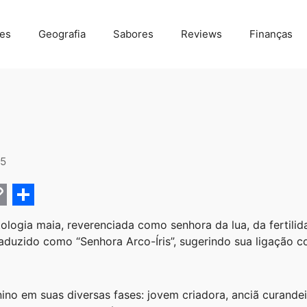
des
Geografia
Sabores
Reviews
Finanças
5
C
S
ologia maia, reverenciada como senhora da lua, da fertili
h
aduzido como “Senhora Arco-Íris”, sugerindo sua ligação c
a
r
ino em suas diversas fases: jovem criadora, anciã curandei
e