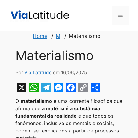
Pular
para
Menu
o
conteúdo
Home
M
Materialismo
Materialismo
Por
Via Latitude
em 16/06/2025
X
W
T
M
F
C
S
O
materialismo
é uma corrente filosófica que
h
e
e
a
o
h
afirma que
a matéria é a substância
a
l
s
c
p
a
fundamental da realidade
e que todos os
fenômenos, inclusive os mentais e sociais,
t
e
s
e
y
r
podem ser explicados a partir de processos
s
g
e
b
L
e