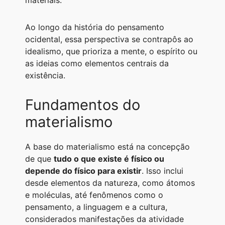
materiais.
A
r
n
o
i
p
a
g
o
n
Ao longo da história do pensamento
ocidental, essa perspectiva se contrapôs ao
p
m
e
k
k
idealismo, que prioriza a mente, o espírito ou
r
as ideias como elementos centrais da
existência.
Fundamentos do
materialismo
A base do materialismo está na concepção
de que
tudo o que existe é físico ou
depende do físico para existir
. Isso inclui
desde elementos da natureza, como átomos
e moléculas, até fenômenos como o
pensamento, a linguagem e a cultura,
considerados manifestações da atividade