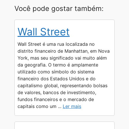
h
e
e
a
o
h
Você pode gostar também:
a
l
s
c
p
a
t
e
s
e
y
r
Wall Street
s
g
e
b
L
e
A
r
n
o
i
Wall Street é uma rua localizada no
p
a
g
o
n
distrito financeiro de Manhattan, em Nova
York, mas seu significado vai muito além
p
m
e
k
k
da geografia. O termo é amplamente
r
utilizado como símbolo do sistema
financeiro dos Estados Unidos e do
capitalismo global, representando bolsas
de valores, bancos de investimento,
fundos financeiros e o mercado de
capitais como um ...
Ler mais