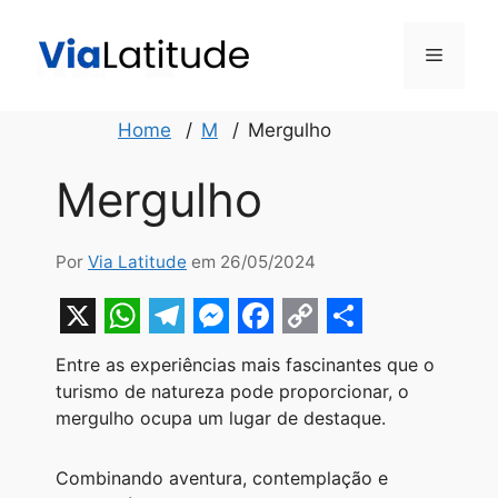
Pular
para
Menu
o
conteúdo
Home
M
Mergulho
Mergulho
Por
Via Latitude
em 26/05/2024
X
W
T
M
F
C
S
Entre as experiências mais fascinantes que o
h
e
e
a
o
h
turismo de natureza pode proporcionar, o
a
l
s
c
p
a
mergulho ocupa um lugar de destaque.
t
e
s
e
y
r
Combinando aventura, contemplação e
s
g
e
b
L
e