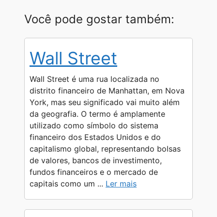
h
e
e
a
o
h
Você pode gostar também:
a
l
s
c
p
a
t
e
s
e
y
r
Wall Street
s
g
e
b
L
e
A
r
n
o
i
Wall Street é uma rua localizada no
p
a
g
o
n
distrito financeiro de Manhattan, em Nova
York, mas seu significado vai muito além
p
m
e
k
k
da geografia. O termo é amplamente
r
utilizado como símbolo do sistema
financeiro dos Estados Unidos e do
capitalismo global, representando bolsas
de valores, bancos de investimento,
fundos financeiros e o mercado de
capitais como um ...
Ler mais