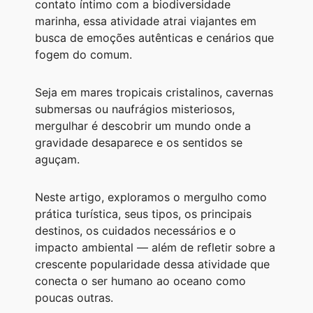
contato íntimo com a biodiversidade
A
r
n
o
i
marinha, essa atividade atrai viajantes em
p
a
g
o
n
busca de emoções autênticas e cenários que
fogem do comum.
p
m
e
k
k
r
Seja em mares tropicais cristalinos, cavernas
submersas ou naufrágios misteriosos,
mergulhar é descobrir um mundo onde a
gravidade desaparece e os sentidos se
aguçam.
Neste artigo, exploramos o mergulho como
prática turística, seus tipos, os principais
destinos, os cuidados necessários e o
impacto ambiental — além de refletir sobre a
crescente popularidade dessa atividade que
conecta o ser humano ao oceano como
poucas outras.