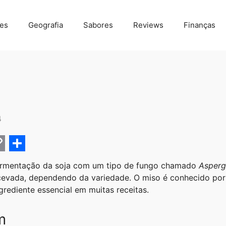
des
Geografia
Sabores
Reviews
Finanças
4
C
S
 fermentação da soja com um tipo de fungo chamado
Asperg
h
 cevada, dependendo da variedade. O miso é conhecido po
a
rediente essencial em muitas receitas.
r
m
e