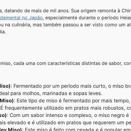
a, datando de mais de mil anos. Sua origem remonta à Chin
ndamental no Japão
, especialmente durante o período Heia
u na culinária, mas também passou a ser visto como um ali
ia.
miso, cada uma com características distintas de sabor, cor
Miso)
: Fermentado por um período mais curto, o miso b
deal para molhos, marinadas e sopas leves.
 Miso)
: Este tipo de miso é fermentado por mais tempo
. É frequentemente utilizado em pratos mais robustos,
so)
: Com um sabor intenso e complexo, o miso negro é f
is elevado e é utilizado em pratos que requerem um per
ley Miso)
: Este miso é feito com cevada e é popular e