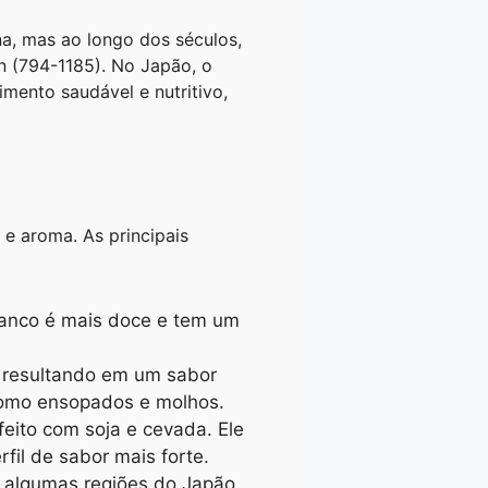
a, mas ao longo dos séculos,
n (794-1185). No Japão, o
mento saudável e nutritivo,
 e aroma. As principais
ranco é mais doce e tem um
, resultando em um sabor
 como ensopados e molhos.
eito com soja e cevada. Ele
fil de sabor mais forte.
m algumas regiões do Japão.