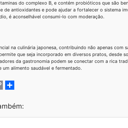
vitaminas do complexo B, e contém probióticos que são be
e de antioxidantes e pode ajudar a fortalecer o sistema i
ódio, é aconselhável consumi-lo com moderação.
ncial na culinária japonesa, contribuindo não apenas com
e permite que seja incorporado em diversos pratos, desde 
iadores da gastronomia podem se conectar com a rica tradi
e um alimento saudável e fermentado.
C
S
h
também:
a
r