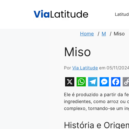
Pular
para
Latitu
o
conteúdo
Home
M
Miso
Miso
Por
Via Latitude
em 05/11/202
X
W
T
M
F
Ele é produzido a partir da
h
e
e
a
o
ingredientes, como arroz ou
a
l
s
c
p
complexo, tornando-se um ing
t
e
s
e
y
História e Orige
s
g
e
b
L