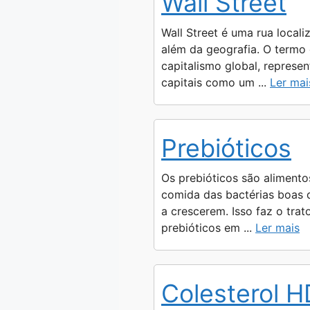
Wall Street
s
g
e
b
L
A
r
n
o
i
Wall Street é uma rua locali
p
a
g
o
n
além da geografia. O termo
capitalismo global, represe
p
m
e
k
k
capitais como um ...
Ler mai
r
Prebióticos
Os prebióticos são alimento
comida das bactérias boas d
a crescerem. Isso faz o tra
prebióticos em ...
Ler mais
Colesterol 