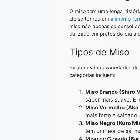
A
r
n
o
i
O miso tem uma longa históri
p
a
g
o
n
ele se tornou um
alimento fu
p
m
e
k
k
miso não apenas se consolido
utilizado em pratos do dia a d
r
Tipos de Miso
Existem várias variedades de 
categorias incluem:
Miso Branco (Shiro 
sabor mais suave. É i
Miso Vermelho (Aka
mais forte e salgado
Miso Negro (Kuro Mi
tem um teor de sal ma
Miso de Cevada (Bar