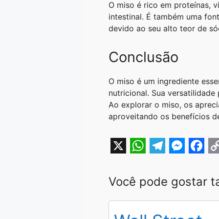
O miso é rico em proteínas, 
intestinal. É também uma font
devido ao seu alto teor de s
Conclusão
O miso é um ingrediente esse
nutricional. Sua versatilidad
Ao explorar o miso, os aprec
aproveitando os benefícios d
X
W
T
M
F
h
e
e
a
o
Você pode gostar 
a
l
s
c
p
t
e
s
e
y