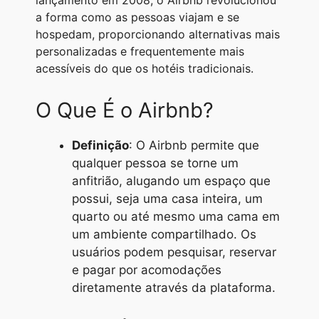
lançamento em 2008, o Airbnb revolucionou
A
r
n
o
i
a forma como as pessoas viajam e se
hospedam, proporcionando alternativas mais
p
a
g
o
n
personalizadas e frequentemente mais
p
m
e
k
k
acessíveis do que os hotéis tradicionais.
r
O Que É o Airbnb?
Definição
: O Airbnb permite que
qualquer pessoa se torne um
anfitrião, alugando um espaço que
possui, seja uma casa inteira, um
quarto ou até mesmo uma cama em
um ambiente compartilhado. Os
usuários podem pesquisar, reservar
e pagar por acomodações
diretamente através da plataforma.