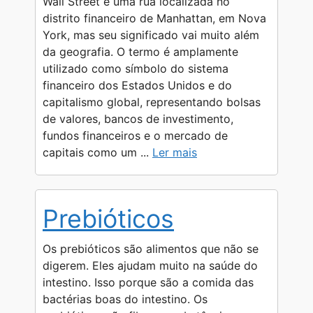
Wall Street é uma rua localizada no
p
a
g
o
n
distrito financeiro de Manhattan, em Nova
York, mas seu significado vai muito além
p
m
e
k
k
da geografia. O termo é amplamente
r
utilizado como símbolo do sistema
financeiro dos Estados Unidos e do
capitalismo global, representando bolsas
de valores, bancos de investimento,
fundos financeiros e o mercado de
capitais como um ...
Ler mais
Prebióticos
Os prebióticos são alimentos que não se
digerem. Eles ajudam muito na saúde do
intestino. Isso porque são a comida das
bactérias boas do intestino. Os