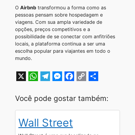
O
Airbnb
transformou a forma como as
pessoas pensam sobre hospedagem e
viagens. Com sua ampla variedade de
opções, preços competitivos e a
possibilidade de se conectar com anfitriões
locais, a plataforma continua a ser uma
escolha popular para viajantes em todo o
mundo.
X
W
T
M
F
C
S
h
e
e
a
o
h
Você pode gostar também:
a
l
s
c
p
a
t
e
s
e
y
r
Wall Street
s
g
e
b
L
e
A
r
n
o
i