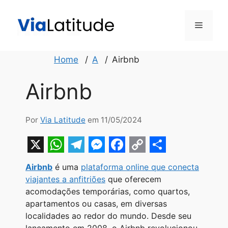
Pular
para
Menu
o
conteúdo
Home
A
Airbnb
Airbnb
Por
Via Latitude
em 11/05/2024
X
W
T
M
F
C
S
Airbnb
é uma
plataforma online que conecta
h
e
e
a
o
h
viajantes a anfitriões
que oferecem
a
l
s
c
p
a
acomodações temporárias, como quartos,
apartamentos ou casas, em diversas
t
e
s
e
y
r
localidades ao redor do mundo. Desde seu
s
g
e
b
L
e