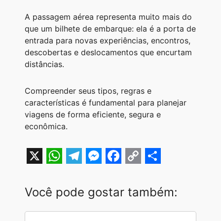
A passagem aérea representa muito mais do
que um bilhete de embarque: ela é a porta de
entrada para novas experiências, encontros,
descobertas e deslocamentos que encurtam
distâncias.
Compreender seus tipos, regras e
características é fundamental para planejar
viagens de forma eficiente, segura e
econômica.
X
W
T
M
F
C
S
h
e
e
a
o
h
Você pode gostar também:
a
l
s
c
p
a
t
e
s
e
y
r