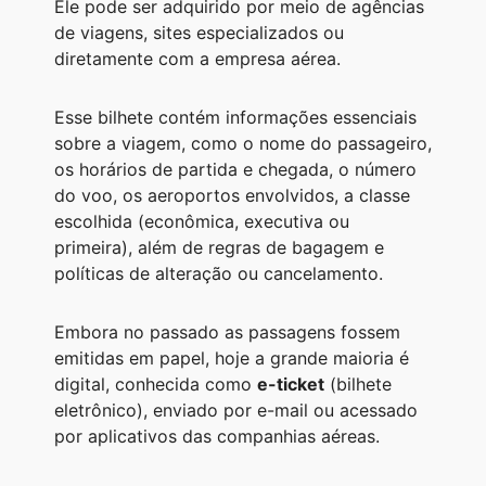
Ele pode ser adquirido por meio de agências
A
r
n
o
i
de viagens, sites especializados ou
p
a
g
o
n
diretamente com a empresa aérea.
p
m
e
k
k
Esse bilhete contém informações essenciais
r
sobre a viagem, como o nome do passageiro,
os horários de partida e chegada, o número
do voo, os aeroportos envolvidos, a classe
escolhida (econômica, executiva ou
primeira), além de regras de bagagem e
políticas de alteração ou cancelamento.
Embora no passado as passagens fossem
emitidas em papel, hoje a grande maioria é
digital, conhecida como
e-ticket
(bilhete
eletrônico), enviado por e-mail ou acessado
por aplicativos das companhias aéreas.