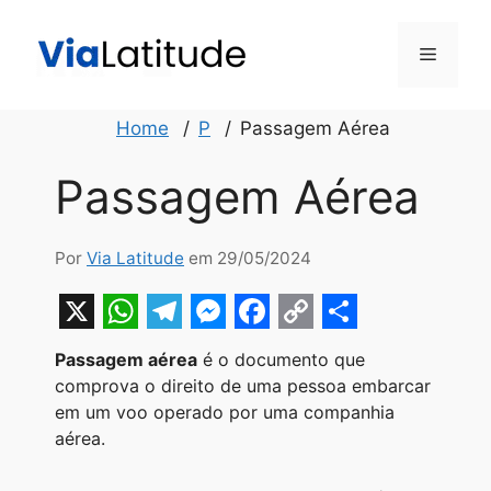
Pular
para
Menu
o
conteúdo
Home
P
Passagem Aérea
Passagem Aérea
Por
Via Latitude
em 29/05/2024
X
W
T
M
F
C
S
Passagem aérea
é o documento que
h
e
e
a
o
h
comprova o direito de uma pessoa embarcar
a
l
s
c
p
a
em um voo operado por uma companhia
aérea.
t
e
s
e
y
r
s
g
e
b
L
e