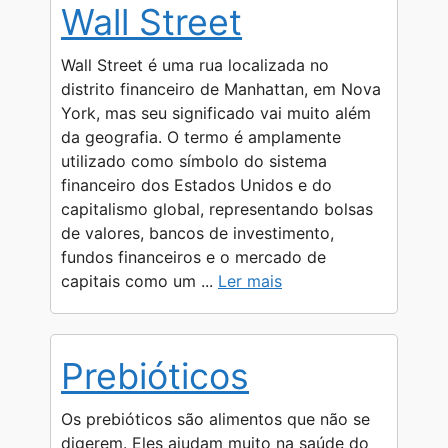
Wall Street
s
g
e
b
L
e
A
r
n
o
i
Wall Street é uma rua localizada no
p
a
g
o
n
distrito financeiro de Manhattan, em Nova
York, mas seu significado vai muito além
p
m
e
k
k
da geografia. O termo é amplamente
r
utilizado como símbolo do sistema
financeiro dos Estados Unidos e do
capitalismo global, representando bolsas
de valores, bancos de investimento,
fundos financeiros e o mercado de
capitais como um ...
Ler mais
Prebióticos
Os prebióticos são alimentos que não se
digerem. Eles ajudam muito na saúde do