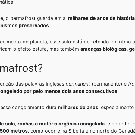
ática.
te, o permafrost guarda em si
milhares de anos de história
anismos preservados
.
cimento do planeta, esse solo está derretendo em ritmo a
ificam o efeito estufa, mas também
ameaças biológicas, ge
rmafrost?
unção das palavras inglesas
permanent
(permanente) e
fro
congelado por pelo menos dois anos consecutivos
.
, esse congelamento dura
milhares de anos
, especialmente
de solo, rochas e matéria orgânica congelada
, e pode ter
.500 metros
, como ocorre na Sibéria e no norte do Canadá