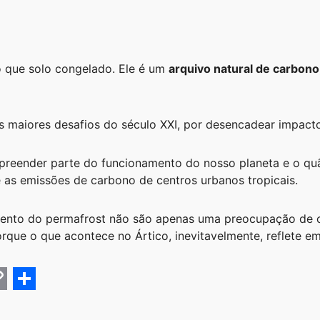
o que solo congelado. Ele é um
arquivo natural de carbono,
 maiores desafios do século XXI, por desencadear impactos
reender parte do funcionamento do nosso planeta e o quão
é as emissões de carbono de centros urbanos tropicais.
ento do permafrost não são apenas uma preocupação de ci
orque o que acontece no Ártico, inevitavelmente, reflete em
C
S