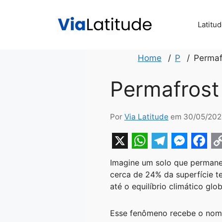
Pular
para
Latitu
o
conteúdo
Home
P
Permaf
Permafrost
Por
Via Latitude
em 30/05/202
X
W
T
M
F
Imagine um solo que permane
h
e
e
a
o
cerca de 24% da superfície te
a
l
s
c
p
até o equilíbrio climático glob
t
e
s
e
y
Esse fenômeno recebe o no
s
g
e
b
L