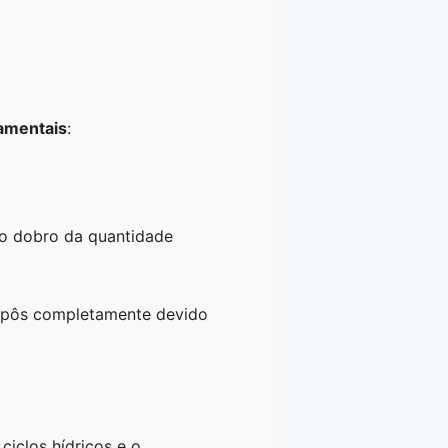
amentais
:
 o dobro da quantidade
compôs completamente devido
iclos hídricos e o