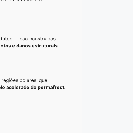
odutos — são construídas
tos e danos estruturais
.
regiões polares, que
lo acelerado do permafrost
.