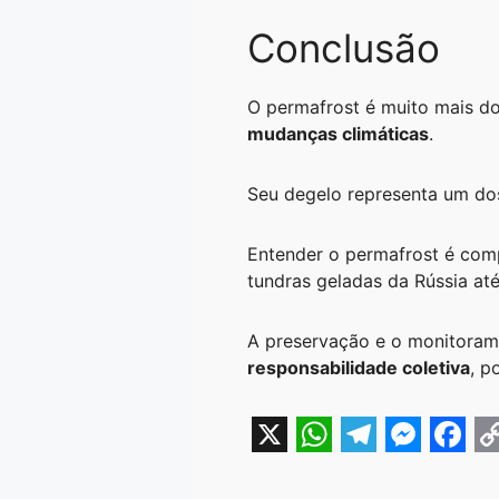
Conclusão
O permafrost é muito mais d
mudanças climáticas
.
Seu degelo representa um dos
Entender o permafrost é comp
tundras geladas da Rússia at
A preservação e o monitoram
responsabilidade coletiva
, p
X
W
T
M
F