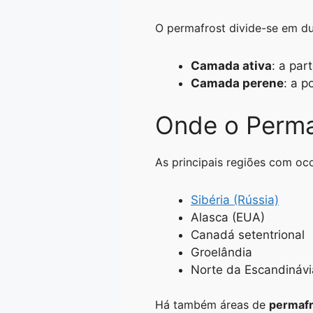
O permafrost divide-se em d
Camada ativa
: a par
Camada perene
: a p
Onde o Perma
As principais regiões com oc
Sibéria (Rússia)
Alasca (EUA)
Canadá setentrional
Groelândia
Norte da Escandinávi
Há também áreas de
permafr