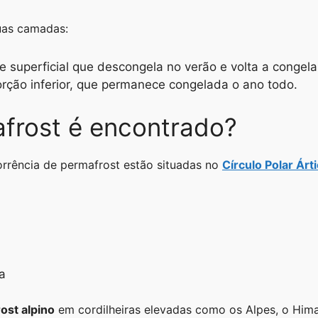
uas camadas:
te superficial que descongela no verão e volta a congela
orção inferior, que permanece congelada o ano todo.
frost é encontrado?
orrência de permafrost estão situadas no
Círculo Polar Árt
a
ost alpino
em cordilheiras elevadas como os Alpes, o Hima