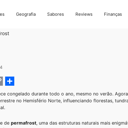
des
Geografia
Sabores
Reviews
Finanças
rost
4
C
S
ce congelado durante todo o ano, mesmo no verão. Agora
h
rrestre no Hemisfério Norte, influenciando florestas, tundr
a
al.
r
me de
permafrost
, uma das estruturas naturais mais enigmá
e