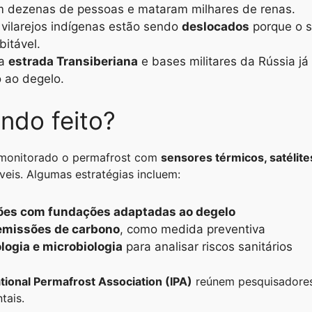
m dezenas de pessoas e mataram milhares de renas.
 vilarejos indígenas estão sendo
deslocados
porque o s
bitável.
 a
estrada Transiberiana
e bases militares da Rússia j
 ao degelo.
ndo feito?
 monitorado o permafrost com
sensores térmicos, satélite
veis. Algumas estratégias incluem:
ões com fundações adaptadas ao degelo
emissões de carbono
, como medida preventiva
logia e microbiologia
para analisar riscos sanitários
ational Permafrost Association (IPA)
reúnem pesquisadores
tais.