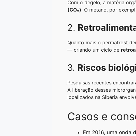
Com o degelo, a matéria org
(CO₂)
. O metano, por exempl
2.
Retroaliment
Quanto mais o permafrost der
— criando um ciclo de
retroa
3.
Riscos biológ
Pesquisas recentes encontra
A liberação desses microrga
localizados na Sibéria envolv
Casos e cons
Em 2016, uma onda de