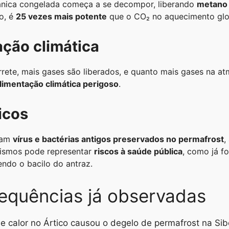
ânica congelada começa a se decompor, liberando
metano
o, é
25 vezes mais potente
que o CO₂ no aquecimento glo
ação climática
rete, mais gases são liberados, e quanto mais gases na at
limentação climática perigoso
.
icos
ram
vírus e bactérias antigos preservados no permafrost
,
nismos pode representar
riscos à saúde pública
, como já f
endo o bacilo do antraz.
equências já observadas
 calor no Ártico causou o degelo de permafrost na Sib