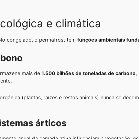
cológica e climática
lo congelado, o permafrost tem
funções ambientais fund
rbono
 armazene mais de
1.500 bilhões de toneladas de carbono
,
ente.
 orgânica (plantas, raízes e restos animais) nunca se de
istemas árticos
ento anual da camada ativa influenciam a vegetação, os c