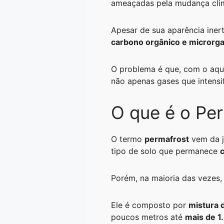
ameaçadas pela mudança clim
A
r
n
o
i
p
a
g
o
n
Apesar de sua aparência iner
p
m
e
k
k
carbono orgânico e microrg
r
O problema é que, com o aque
não apenas gases que intens
O que é o Pe
O termo
permafrost
vem da j
tipo de solo que permanece
Porém, na maioria das vezes
Ele é composto por
mistura 
poucos metros até
mais de 1