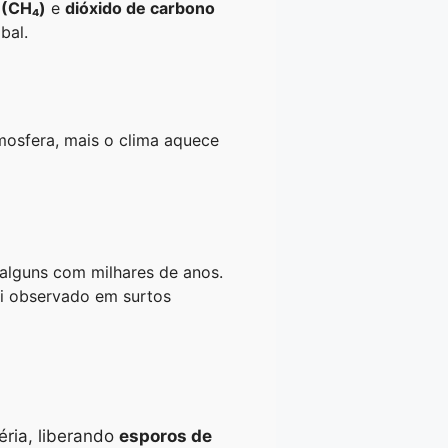
 (CH₄)
e
dióxido de carbono
bal.
mosfera, mais o clima aquece
 alguns com milhares de anos.
oi observado em surtos
éria, liberando
esporos de