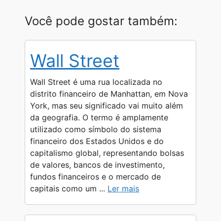
X
W
T
M
F
C
S
h
e
e
a
o
h
Você pode gostar também:
a
l
s
c
p
a
t
e
s
e
y
r
Wall Street
s
g
e
b
L
e
A
r
n
o
i
Wall Street é uma rua localizada no
p
a
g
o
n
distrito financeiro de Manhattan, em Nova
York, mas seu significado vai muito além
p
m
e
k
k
da geografia. O termo é amplamente
r
utilizado como símbolo do sistema
financeiro dos Estados Unidos e do
capitalismo global, representando bolsas
de valores, bancos de investimento,
fundos financeiros e o mercado de
capitais como um ...
Ler mais