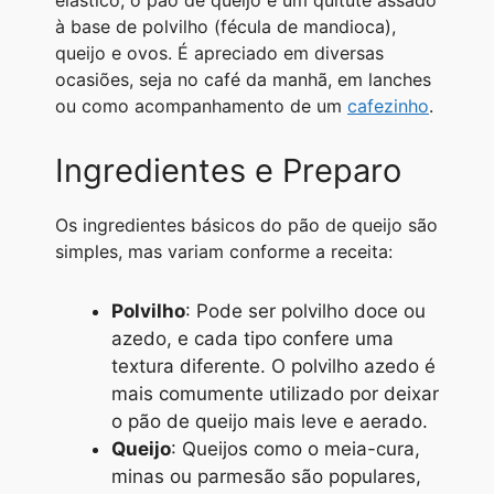
elástico, o pão de queijo é um quitute assado
A
r
n
o
i
à base de polvilho (fécula de mandioca),
queijo e ovos. É apreciado em diversas
p
a
g
o
n
ocasiões, seja no café da manhã, em lanches
p
m
e
k
k
ou como acompanhamento de um
cafezinho
.
r
Ingredientes e Preparo
Os ingredientes básicos do pão de queijo são
simples, mas variam conforme a receita:
Polvilho
: Pode ser polvilho doce ou
azedo, e cada tipo confere uma
textura diferente. O polvilho azedo é
mais comumente utilizado por deixar
o pão de queijo mais leve e aerado.
Queijo
: Queijos como o meia-cura,
minas ou parmesão são populares,