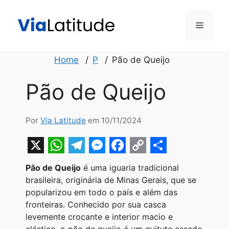
Pular
para
Menu
o
conteúdo
Home
P
Pão de Queijo
Pão de Queijo
Por
Via Latitude
em 10/11/2024
X
W
T
M
F
C
S
Pão de Queijo
é uma iguaria tradicional
h
e
e
a
o
h
brasileira, originária de Minas Gerais, que se
a
l
s
c
p
a
popularizou em todo o país e além das
fronteiras. Conhecido por sua casca
t
e
s
e
y
r
levemente crocante e interior macio e
s
g
e
b
L
e