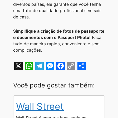
diversos países, ele garante que você tenha
uma foto de qualidade profissional sem sair
de casa.
Simplifique a criação de fotos de passaporte
e documentos com o Passport Photo!
Faça
tudo de maneira rápida, conveniente e sem
complicações.
X
W
T
M
F
C
S
h
e
e
a
o
h
Você pode gostar também:
a
l
s
c
p
a
t
e
s
e
y
r
Wall Street
s
g
e
b
L
e
A
r
n
o
i
Wall Street é uma rua localizada no