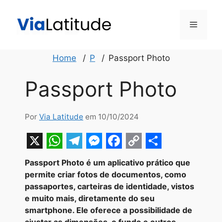
Pular
para
Menu
o
conteúdo
Home
P
Passport Photo
Passport Photo
Por
Via Latitude
em 10/10/2024
X
W
T
M
F
C
S
Passport Photo é um aplicativo prático que
h
e
e
a
o
h
permite criar fotos de documentos, como
a
l
s
c
p
a
passaportes, carteiras de identidade, vistos
e muito mais, diretamente do seu
t
e
s
e
y
r
smartphone. Ele oferece a possibilidade de
s
g
e
b
L
e