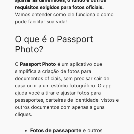
ajustar as dimensões, o fundo e outros
A
r
n
o
i
requisitos exigidos para fotos oficiais.
Vamos entender como ele funciona e como
p
a
g
o
n
pode facilitar sua vida!
p
m
e
k
k
r
O que é o Passport
Photo?
O
Passport Photo
é um aplicativo que
simplifica a criação de fotos para
documentos oficiais, sem precisar sair de
casa ou ir a um estúdio fotográfico. O app
ajuda você a tirar e ajustar fotos para
passaportes, carteiras de identidade, vistos e
outros documentos com apenas alguns
cliques.
Fotos de passaporte
e outros