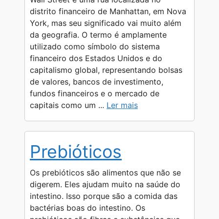
p
a
g
o
n
distrito financeiro de Manhattan, em Nova
York, mas seu significado vai muito além
p
m
e
k
k
da geografia. O termo é amplamente
r
utilizado como símbolo do sistema
financeiro dos Estados Unidos e do
capitalismo global, representando bolsas
de valores, bancos de investimento,
fundos financeiros e o mercado de
capitais como um ...
Ler mais
Prebióticos
Os prebióticos são alimentos que não se
digerem. Eles ajudam muito na saúde do
intestino. Isso porque são a comida das
bactérias boas do intestino. Os