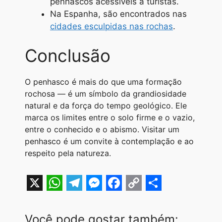
penhascos acessíveis a turistas.
Na Espanha, são encontrados nas
cidades esculpidas nas rochas
.
Conclusão
O penhasco é mais do que uma formação
rochosa — é um símbolo da grandiosidade
natural e da força do tempo geológico. Ele
marca os limites entre o solo firme e o vazio,
entre o conhecido e o abismo. Visitar um
penhasco é um convite à contemplação e ao
respeito pela natureza.
X
W
T
M
F
C
S
h
e
e
a
o
h
Você pode gostar também: