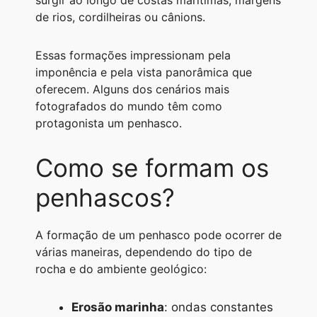
surgir ao longo de costas marítimas, margens
A
r
n
o
i
de rios, cordilheiras ou cânions.
p
a
g
o
n
Essas formações impressionam pela
p
m
e
k
k
imponência e pela vista panorâmica que
r
oferecem. Alguns dos cenários mais
fotografados do mundo têm como
protagonista um penhasco.
Como se formam os
penhascos?
A formação de um penhasco pode ocorrer de
várias maneiras, dependendo do tipo de
rocha e do ambiente geológico:
Erosão marinha
: ondas constantes