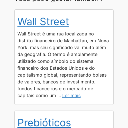
a
l
s
c
p
a
t
e
s
e
y
r
Wall Street
s
g
e
b
L
e
A
r
n
o
i
Wall Street é uma rua localizada no
p
a
g
o
n
distrito financeiro de Manhattan, em Nova
York, mas seu significado vai muito além
p
m
e
k
k
da geografia. O termo é amplamente
r
utilizado como símbolo do sistema
financeiro dos Estados Unidos e do
capitalismo global, representando bolsas
de valores, bancos de investimento,
fundos financeiros e o mercado de
capitais como um ...
Ler mais
Prebióticos