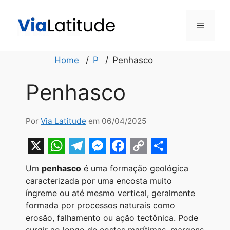
Pular
para
Menu
o
conteúdo
Home
P
Penhasco
Penhasco
Por
Via Latitude
em 06/04/2025
X
W
T
M
F
C
S
Um
penhasco
é uma formação geológica
h
e
e
a
o
h
caracterizada por uma encosta muito
a
l
s
c
p
a
íngreme ou até mesmo vertical, geralmente
formada por processos naturais como
t
e
s
e
y
r
erosão, falhamento ou ação tectônica. Pode
s
g
e
b
L
e