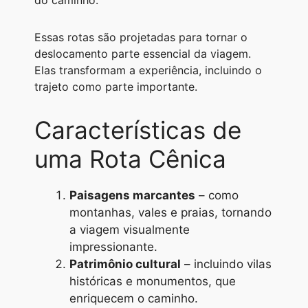
do caminho.
A
r
n
o
i
p
a
g
o
n
Essas rotas são projetadas para tornar o
deslocamento parte essencial da viagem.
p
m
e
k
k
Elas transformam a experiência, incluindo o
r
trajeto como parte importante.
Características de
uma Rota Cênica
Paisagens marcantes
– como
montanhas, vales e praias, tornando
a viagem visualmente
impressionante.
Patrimônio cultural
– incluindo vilas
históricas e monumentos, que
enriquecem o caminho.