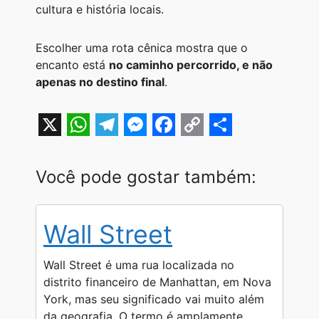
cultura e história locais.
Escolher uma rota cênica mostra que o
encanto está
no caminho percorrido, e não
apenas no destino final
.
X
W
T
M
F
C
S
h
e
e
a
o
h
Você pode gostar também:
a
l
s
c
p
a
t
e
s
e
y
r
Wall Street
s
g
e
b
L
e
A
r
n
o
i
Wall Street é uma rua localizada no
p
a
g
o
n
distrito financeiro de Manhattan, em Nova
York, mas seu significado vai muito além
p
m
e
k
k
da geografia. O termo é amplamente