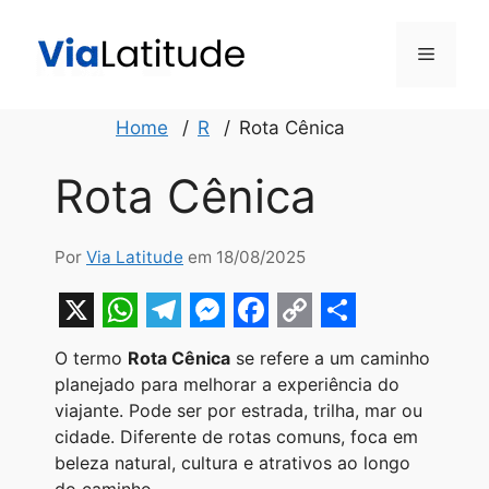
Pular
para
Menu
o
conteúdo
Home
R
Rota Cênica
Rota Cênica
Por
Via Latitude
em 18/08/2025
X
W
T
M
F
C
S
O termo
Rota Cênica
se refere a um caminho
h
e
e
a
o
h
planejado para melhorar a experiência do
a
l
s
c
p
a
viajante. Pode ser por estrada, trilha, mar ou
cidade. Diferente de rotas comuns, foca em
t
e
s
e
y
r
beleza natural, cultura e atrativos ao longo
s
g
e
b
L
e