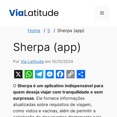
Pular
para
Menu
o
conteúdo
Home
S
Sherpa (app)
Sherpa (app)
Por
Via Latitude
em 10/10/2024
X
W
T
M
F
C
S
O
Sherpa é um aplicativo indispensável para
h
e
e
a
o
h
quem deseja viajar com tranquilidade e sem
a
l
s
c
p
a
surpresas
. Ele fornece informações
atualizadas sobre requisitos de viagem,
t
e
s
e
y
r
como vistos e vacinas, além de permitir a
s
g
e
b
L
e