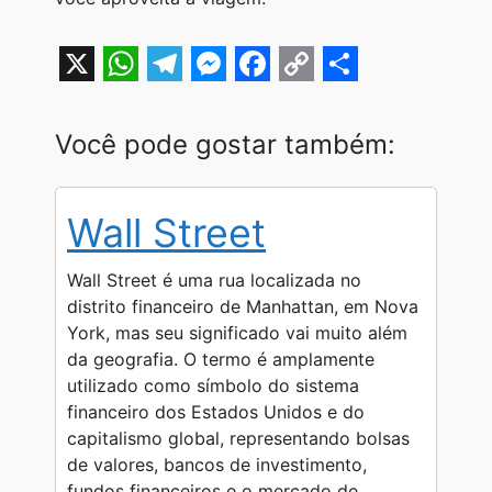
X
W
T
M
F
C
S
h
e
e
a
o
h
Você pode gostar também:
a
l
s
c
p
a
t
e
s
e
y
r
Wall Street
s
g
e
b
L
e
A
r
n
o
i
Wall Street é uma rua localizada no
p
a
g
o
n
distrito financeiro de Manhattan, em Nova
York, mas seu significado vai muito além
p
m
e
k
k
da geografia. O termo é amplamente
r
utilizado como símbolo do sistema
financeiro dos Estados Unidos e do
capitalismo global, representando bolsas
de valores, bancos de investimento,
fundos financeiros e o mercado de