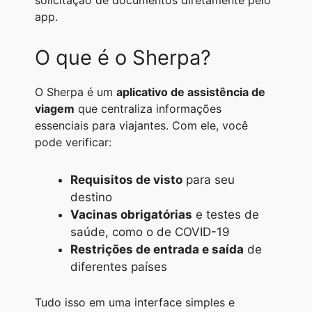
solicitação de documentos diretamente pelo
A
r
n
o
i
app.
p
a
g
o
n
O que é o Sherpa?
p
m
e
k
k
r
O Sherpa é um
aplicativo de assistência de
viagem
que centraliza informações
essenciais para viajantes. Com ele, você
pode verificar:
Requisitos de visto
para seu
destino
Vacinas obrigatórias
e testes de
saúde, como o de COVID-19
Restrições de entrada e saída
de
diferentes países
Tudo isso em uma interface simples e