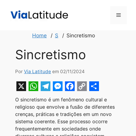
Pular
para
Menu
o
conteúdo
Home
S
Sincretismo
Sincretismo
Por
Via Latitude
em 02/11/2024
X
W
T
M
F
C
S
O sincretismo é um fenômeno cultural e
h
e
e
a
o
h
religioso que envolve a fusão de diferentes
a
l
s
c
p
a
crenças, práticas e tradições em um novo
sistema coerente. Esse processo ocorre
t
e
s
e
y
r
frequentemente em sociedades onde
s
g
e
b
L
e