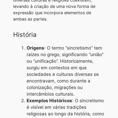
diversas culturas e religiões coexistem,
A
r
n
o
i
levando à criação de uma nova forma de
expressão que incorpora elementos de
p
a
g
o
n
ambas as partes.
p
m
e
k
k
r
História
Origens
: O termo “sincretismo” tem
raízes no grego, significando “união”
ou “unificação”. Historicamente,
surgiu em contextos em que
sociedades e culturas diversas se
encontravam, como durante a
colonização, migrações ou
intercâmbios culturais.
Exemplos Históricos
: O sincretismo
é visível em várias tradições
religiosas ao longo da história, como