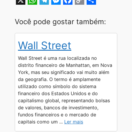
X
W
T
M
F
C
S
h
e
e
a
o
h
Você pode gostar também:
a
l
s
c
p
a
t
e
s
e
y
r
Wall Street
s
g
e
b
L
e
A
r
n
o
i
Wall Street é uma rua localizada no
p
a
g
o
n
distrito financeiro de Manhattan, em Nova
York, mas seu significado vai muito além
p
m
e
k
k
da geografia. O termo é amplamente
r
utilizado como símbolo do sistema
financeiro dos Estados Unidos e do
capitalismo global, representando bolsas
de valores, bancos de investimento,
fundos financeiros e o mercado de
capitais como um ...
Ler mais