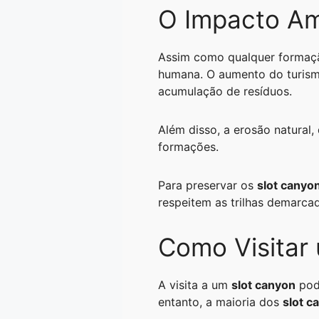
O Impacto Am
Assim como qualquer formaçã
humana. O aumento do turism
acumulação de resíduos.
Além disso, a erosão natural
formações.
Para preservar os
slot canyo
respeitem as trilhas demarca
Como Visitar
A visita a um
slot canyon
pode
entanto, a maioria dos
slot c