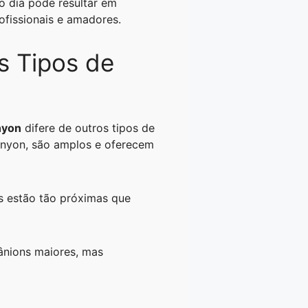
o dia pode resultar em
ofissionais e amadores.
s Tipos de
nyon
difere de outros tipos de
anyon, são amplos e oferecem
es estão tão próximas que
nions maiores, mas