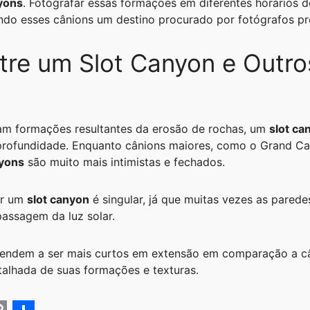
yons
. Fotografar essas formações em diferentes horários d
ndo esses cânions um destino procurado por fotógrafos pr
tre um Slot Canyon e Outro
am formações resultantes da erosão de rochas, um
slot ca
e profundidade. Enquanto cânions maiores, como o Grand C
nyons
são muito mais intimistas e fechados.
or um
slot canyon
é singular, já que muitas vezes as pared
assagem da luz solar.
endem a ser mais curtos em extensão em comparação a câ
alhada de suas formações e texturas.