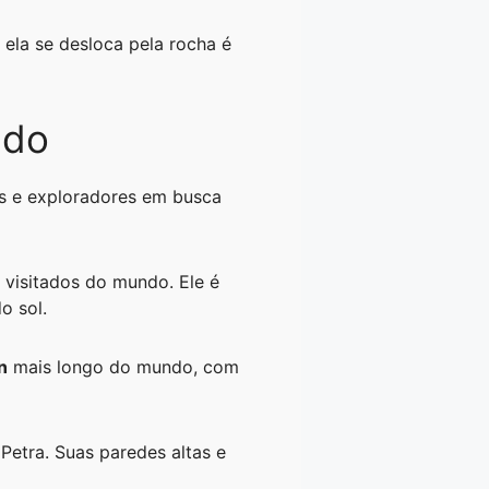
 ela se desloca pela rocha é
ndo
as e exploradores em busca
 visitados do mundo. Ele é
o sol.
n
mais longo do mundo, com
Petra. Suas paredes altas e