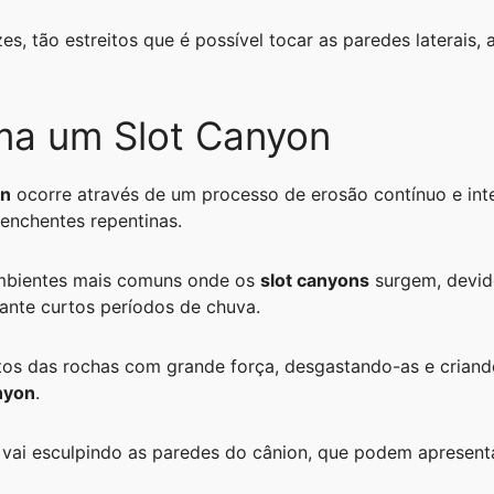
es, tão estreitos que é possível tocar as paredes laterai
a um Slot Canyon
on
ocorre através de um processo de erosão contínuo e int
 enchentes repentinas.
ambientes mais comuns onde os
slot canyons
surgem, devid
ante curtos períodos de chuva.
tos das rochas com grande força, desgastando-as e criando
nyon
.
vai esculpindo as paredes do cânion, que podem apresent