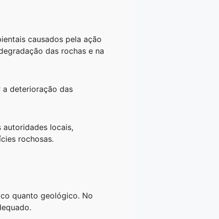
ientais causados pela ação
 degradação das rochas e na
 a deterioração das
 autoridades locais,
ícies rochosas.
tico quanto geológico. No
dequado.