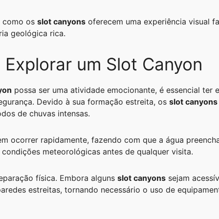
de como os
slot canyons
oferecem uma experiência visual f
ia geológica rica.
 Explorar um Slot Canyon
yon
possa ser uma atividade emocionante, é essencial ter
segurança. Devido à sua formação estreita, os
slot canyons
dos de chuvas intensas.
em ocorrer rapidamente, fazendo com que a água preencha
 condições meteorológicas antes de qualquer visita.
reparação física. Embora alguns
slot canyons
sejam acessív
aredes estreitas, tornando necessário o uso de equipame