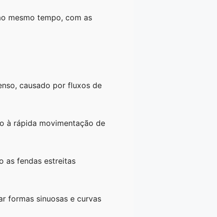
s, ao mesmo tempo, com as
enso, causado por fluxos de
o à rápida movimentação de
 as fendas estreitas
ar formas sinuosas e curvas