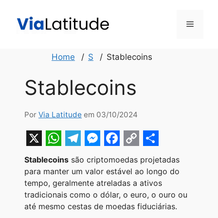
Pular
para
Menu
o
conteúdo
Home
S
Stablecoins
Stablecoins
Por
Via Latitude
em 03/10/2024
X
W
T
M
F
C
S
Stablecoins
são criptomoedas projetadas
h
e
e
a
o
h
para manter um valor estável ao longo do
a
l
s
c
p
a
tempo, geralmente atreladas a ativos
tradicionais como o dólar, o euro, o ouro ou
t
e
s
e
y
r
até mesmo cestas de moedas fiduciárias.
s
g
e
b
L
e