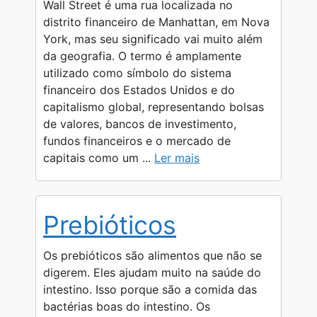
A
r
n
o
i
Wall Street é uma rua localizada no
p
a
g
o
n
distrito financeiro de Manhattan, em Nova
York, mas seu significado vai muito além
p
m
e
k
k
da geografia. O termo é amplamente
r
utilizado como símbolo do sistema
financeiro dos Estados Unidos e do
capitalismo global, representando bolsas
de valores, bancos de investimento,
fundos financeiros e o mercado de
capitais como um ...
Ler mais
Prebióticos
Os prebióticos são alimentos que não se
digerem. Eles ajudam muito na saúde do
intestino. Isso porque são a comida das
bactérias boas do intestino. Os