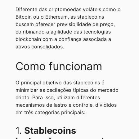
A
r
n
o
i
Diferente das criptomoedas voláteis como o
p
a
g
o
n
Bitcoin ou o Ethereum, as stablecoins
buscam oferecer previsibilidade de preço,
p
m
e
k
k
combinando a agilidade das tecnologias
r
blockchain com a confiança associada a
ativos consolidados.
Como funcionam
O principal objetivo das stablecoins é
minimizar as oscilações típicas do mercado
cripto. Para isso, utilizam diferentes
mecanismos de lastro e controle, divididos
em três categorias principais:
1.
Stablecoins