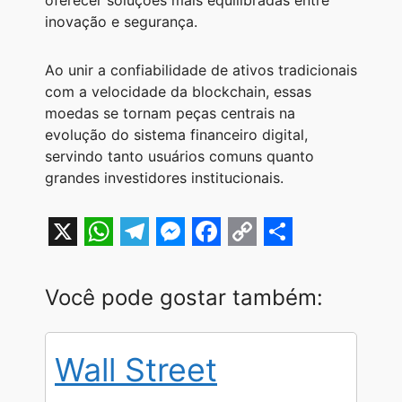
oferecer soluções mais equilibradas entre
inovação e segurança.
Ao unir a confiabilidade de ativos tradicionais
com a velocidade da blockchain, essas
moedas se tornam peças centrais na
evolução do sistema financeiro digital,
servindo tanto usuários comuns quanto
grandes investidores institucionais.
X
W
T
M
F
C
S
h
e
e
a
o
h
Você pode gostar também:
a
l
s
c
p
a
t
e
s
e
y
r
Wall Street
s
g
e
b
L
e