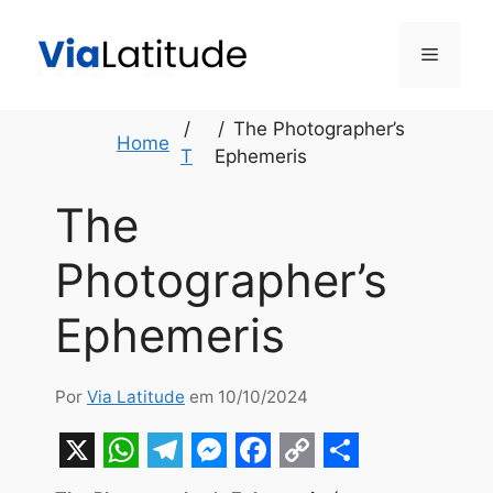
Pular
para
Menu
o
conteúdo
The Photographer’s
Home
T
Ephemeris
The
Photographer’s
Ephemeris
Por
Via Latitude
em 10/10/2024
X
W
T
M
F
C
S