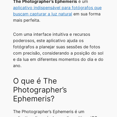
The Photographer’s Ephemeris
é um
h
e
e
a
o
h
aplicativo indispensável para fotógrafos que
a
l
s
c
p
a
buscam capturar a luz natural
em sua forma
mais perfeita.
t
e
s
e
y
r
s
g
e
b
L
e
Com uma interface intuitiva e recursos
A
r
n
o
i
poderosos, este aplicativo ajuda os
p
a
g
o
n
fotógrafos a planejar suas sessões de fotos
com precisão, considerando a posição do sol
p
m
e
k
k
e da lua em diferentes momentos do dia e do
r
ano.
O que é The
Photographer’s
Ephemeris?
The Photographer’s Ephemeris é um