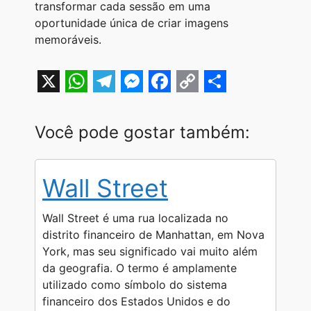
transformar cada sessão em uma
oportunidade única de criar imagens
memoráveis.
X
W
T
M
F
C
S
h
e
e
a
o
h
Você pode gostar também:
a
l
s
c
p
a
t
e
s
e
y
r
Wall Street
s
g
e
b
L
e
A
r
n
o
i
Wall Street é uma rua localizada no
p
a
g
o
n
distrito financeiro de Manhattan, em Nova
York, mas seu significado vai muito além
p
m
e
k
k
da geografia. O termo é amplamente
r
utilizado como símbolo do sistema
financeiro dos Estados Unidos e do