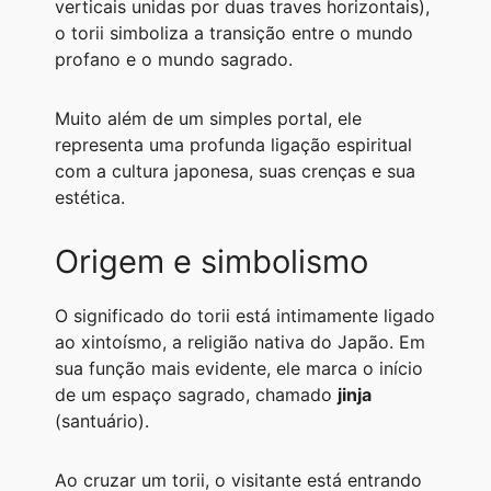
verticais unidas por duas traves horizontais),
A
r
n
o
i
o torii simboliza a transição entre o mundo
p
a
g
o
n
profano e o mundo sagrado.
p
m
e
k
k
Muito além de um simples portal, ele
r
representa uma profunda ligação espiritual
com a cultura japonesa, suas crenças e sua
estética.
Origem e simbolismo
O significado do torii está intimamente ligado
ao xintoísmo, a religião nativa do Japão. Em
sua função mais evidente, ele marca o início
de um espaço sagrado, chamado
jinja
(santuário).
Ao cruzar um torii, o visitante está entrando