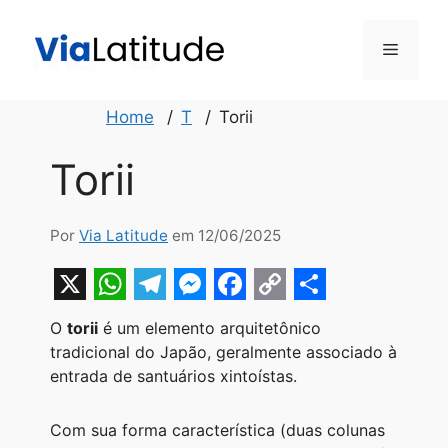
Pular
para
Menu
o
conteúdo
Home
T
Torii
Torii
Por
Via Latitude
em 12/06/2025
X
W
T
M
F
C
S
O
torii
é um elemento arquitetônico
h
e
e
a
o
h
tradicional do Japão, geralmente associado à
a
l
s
c
p
a
entrada de santuários xintoístas.
t
e
s
e
y
r
Com sua forma característica (duas colunas
s
g
e
b
L
e