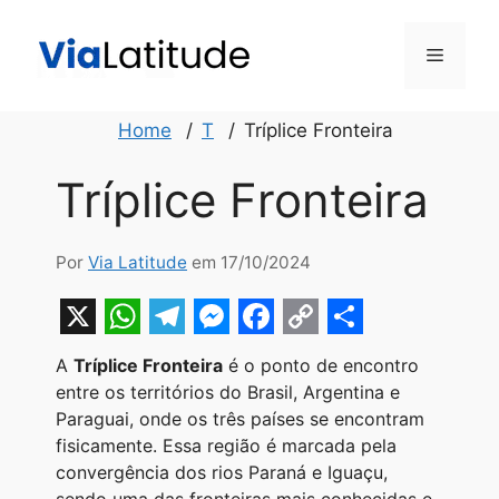
Pular
para
Menu
o
conteúdo
Home
T
Tríplice Fronteira
Tríplice Fronteira
Por
Via Latitude
em 17/10/2024
X
W
T
M
F
C
S
A
Tríplice Fronteira
é o ponto de encontro
h
e
e
a
o
h
entre os territórios do Brasil, Argentina e
a
l
s
c
p
a
Paraguai, onde os três países se encontram
fisicamente. Essa região é marcada pela
t
e
s
e
y
r
convergência dos rios Paraná e Iguaçu,
s
g
e
b
L
e