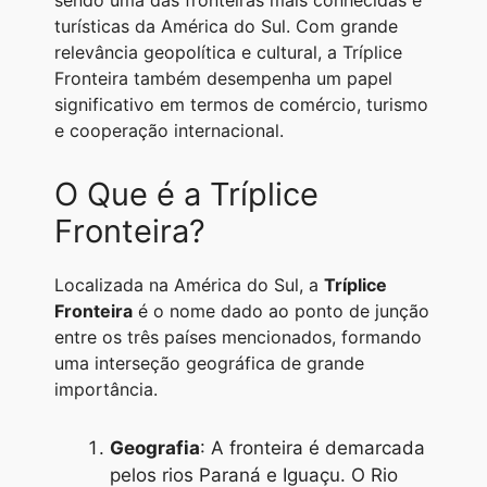
sendo uma das fronteiras mais conhecidas e
A
r
n
o
i
turísticas da América do Sul. Com grande
relevância geopolítica e cultural, a Tríplice
p
a
g
o
n
Fronteira também desempenha um papel
p
m
e
k
k
significativo em termos de comércio, turismo
r
e cooperação internacional.
O Que é a Tríplice
Fronteira?
Localizada na América do Sul, a
Tríplice
Fronteira
é o nome dado ao ponto de junção
entre os três países mencionados, formando
uma interseção geográfica de grande
importância.
Geografia
: A fronteira é demarcada
pelos rios Paraná e Iguaçu. O Rio