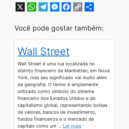
X
W
T
M
F
C
S
h
e
e
a
o
h
Você pode gostar também:
a
l
s
c
p
a
t
e
s
e
y
r
Wall Street
s
g
e
b
L
e
A
r
n
o
i
Wall Street é uma rua localizada no
p
a
g
o
n
distrito financeiro de Manhattan, em Nova
York, mas seu significado vai muito além
p
m
e
k
k
da geografia. O termo é amplamente
r
utilizado como símbolo do sistema
financeiro dos Estados Unidos e do
capitalismo global, representando bolsas
de valores, bancos de investimento,
fundos financeiros e o mercado de
capitais como um ...
Ler mais