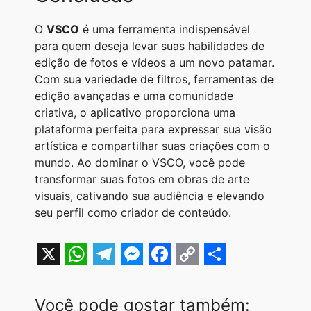
O
VSCO
é uma ferramenta indispensável
para quem deseja levar suas habilidades de
edição de fotos e vídeos a um novo patamar.
Com sua variedade de filtros, ferramentas de
edição avançadas e uma comunidade
criativa, o aplicativo proporciona uma
plataforma perfeita para expressar sua visão
artística e compartilhar suas criações com o
mundo. Ao dominar o VSCO, você pode
transformar suas fotos em obras de arte
visuais, cativando sua audiência e elevando
seu perfil como criador de conteúdo.
X
W
T
M
F
C
S
h
e
e
a
o
h
Você pode gostar também: