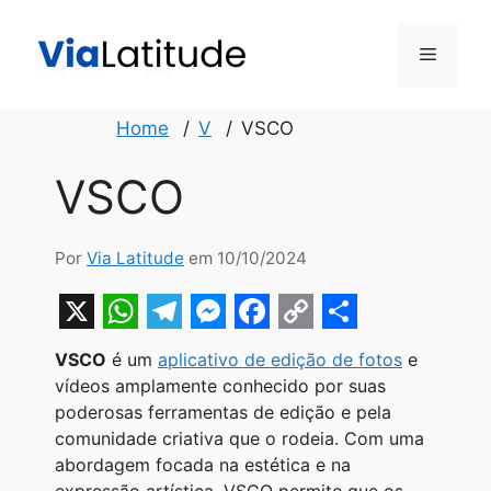
Pular
para
Menu
o
conteúdo
Home
V
VSCO
VSCO
Por
Via Latitude
em 10/10/2024
X
W
T
M
F
C
S
VSCO
é um
aplicativo de edição de fotos
e
h
e
e
a
o
h
vídeos amplamente conhecido por suas
a
l
s
c
p
a
poderosas ferramentas de edição e pela
comunidade criativa que o rodeia. Com uma
t
e
s
e
y
r
abordagem focada na estética e na
s
g
e
b
L
e