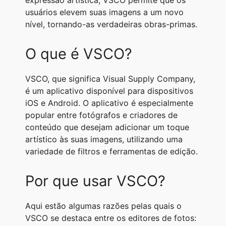
expressão artística, VSCO permite que os
A
r
n
o
i
usuários elevem suas imagens a um novo
nível, tornando-as verdadeiras obras-primas.
p
a
g
o
n
p
m
e
k
k
O que é VSCO?
r
VSCO, que significa Visual Supply Company,
é um aplicativo disponível para dispositivos
iOS e Android. O aplicativo é especialmente
popular entre fotógrafos e criadores de
conteúdo que desejam adicionar um toque
artístico às suas imagens, utilizando uma
variedade de filtros e ferramentas de edição.
Por que usar VSCO?
Aqui estão algumas razões pelas quais o
VSCO se destaca entre os editores de fotos: