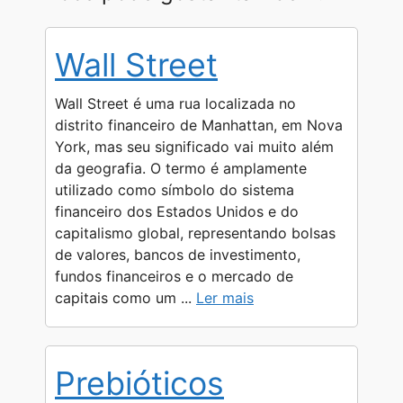
a
l
s
c
p
a
t
e
s
e
y
r
Wall Street
s
g
e
b
L
e
A
r
n
o
i
Wall Street é uma rua localizada no
p
a
g
o
n
distrito financeiro de Manhattan, em Nova
York, mas seu significado vai muito além
p
m
e
k
k
da geografia. O termo é amplamente
r
utilizado como símbolo do sistema
financeiro dos Estados Unidos e do
capitalismo global, representando bolsas
de valores, bancos de investimento,
fundos financeiros e o mercado de
capitais como um ...
Ler mais
Prebióticos