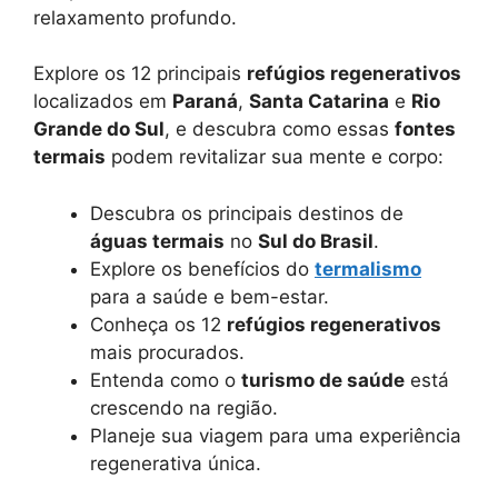
p
a
g
o
n
relaxamento profundo.
p
m
e
k
k
Explore os 12 principais
refúgios regenerativos
r
localizados em
Paraná
,
Santa Catarina
e
Rio
Grande do Sul
, e descubra como essas
fontes
termais
podem revitalizar sua mente e corpo:
Descubra os principais destinos de
águas termais
no
Sul do Brasil
.
Explore os benefícios do
termalismo
para a saúde e bem-estar.
Conheça os 12
refúgios regenerativos
mais procurados.
Entenda como o
turismo de saúde
está
crescendo na região.
Planeje sua viagem para uma experiência
regenerativa única.