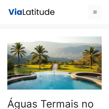
Pular
para
Menu
o
conteúdo
Águas Termais no