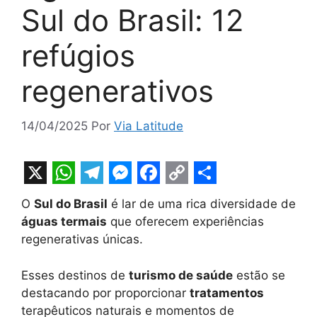
Sul do Brasil: 12
refúgios
regenerativos
14/04/2025
Por
Via Latitude
X
W
T
M
F
C
S
O
Sul do Brasil
é lar de uma rica diversidade de
h
e
e
a
o
h
águas termais
que oferecem experiências
a
l
s
c
p
a
regenerativas únicas.
t
e
s
e
y
r
Esses destinos de
turismo de saúde
estão se
s
g
e
b
L
e
destacando por proporcionar
tratamentos
A
r
n
o
i
terapêuticos naturais e momentos de