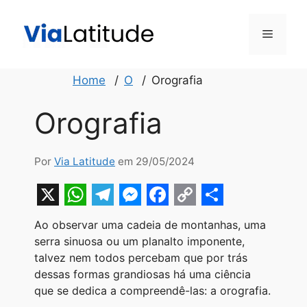
Pular
para
Menu
o
conteúdo
Home
O
Orografia
Orografia
Por
Via Latitude
em 29/05/2024
X
W
T
M
F
C
S
Ao observar uma cadeia de montanhas, uma
h
e
e
a
o
h
serra sinuosa ou um planalto imponente,
a
l
s
c
p
a
talvez nem todos percebam que por trás
dessas formas grandiosas há uma ciência
t
e
s
e
y
r
que se dedica a compreendê-las: a orografia.
s
g
e
b
L
e