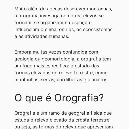
A
r
n
o
i
Muito além de apenas descrever montanhas,
p
a
g
o
n
a orografia investiga como os relevos se
formam, se organizam no espaço e
p
m
e
k
k
influenciam o clima, os rios, os ecossistemas
r
e as atividades humanas.
Embora muitas vezes confundida com
geologia ou geomorfologia, a orografia tem
um foco mais específico: o estudo das
formas elevadas do relevo terrestre, como
montanhas, serras, cordilheiras e planaltos.
O que é Orografia?
Orografia é um ramo da geografia física que
estuda o relevo elevado da crosta terrestre,
ou seja, as formas do relevo que apresentam