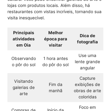
lojas com produtos locais. Além disso, há
restaurantes com vistas incríveis, tornando sua
visita inesquecível.
Principais
Melhor
Dica de
atividades
época para
fotografia
em Oia
visitar
Use uma
Observando
1 hora antes
lente grande
o pôr do sol
do pôr do sol
angular
Capture
Visitando
Fim da
exibições de
galerias de
manhã
obras de arte
arte
coloridas
Foco em
Compras de
Início da