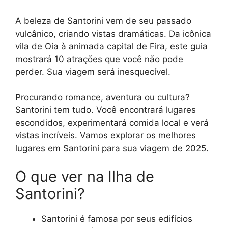
p
a
g
o
n
A beleza de Santorini vem de seu passado
p
m
e
k
k
vulcânico, criando vistas dramáticas. Da icônica
r
vila de Oia à animada capital de Fira, este guia
mostrará 10 atrações que você não pode
perder. Sua viagem será inesquecível.
Procurando romance, aventura ou cultura?
Santorini tem tudo. Você encontrará lugares
escondidos, experimentará comida local e verá
vistas incríveis. Vamos explorar os melhores
lugares em Santorini para sua viagem de 2025.
O que ver na Ilha de
Santorini?
Santorini é famosa por seus edifícios