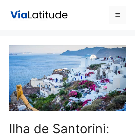
Pular
para
Menu
o
conteúdo
Ilha de Santorini: