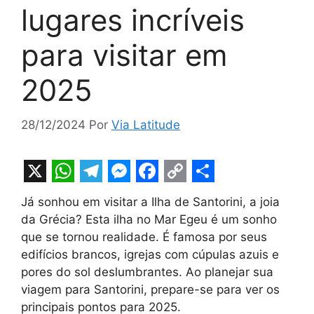
lugares incríveis
para visitar em
2025
28/12/2024
Por
Via Latitude
X
W
T
M
F
C
S
Já sonhou em visitar a Ilha de Santorini, a joia
h
e
e
a
o
h
da Grécia? Esta ilha no Mar Egeu é um sonho
a
l
s
c
p
a
que se tornou realidade. É famosa por seus
t
e
s
e
y
r
edifícios brancos, igrejas com cúpulas azuis e
pores do sol deslumbrantes. Ao planejar sua
s
g
e
b
L
e
viagem para Santorini, prepare-se para ver os
A
r
n
o
i
principais pontos para 2025.